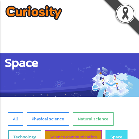
Space
All
Physical science
Natural science
Technology
Science communication
Space