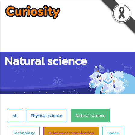
Natural science
All
Physical science
Natural science
Technology
Science communication
Space