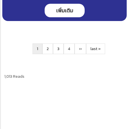
เพิ่มเติม
Pagination
Current
1
Page
2
Page
3
Page
4
Next
››
Last
last »
page
page
page
1,013 Reads