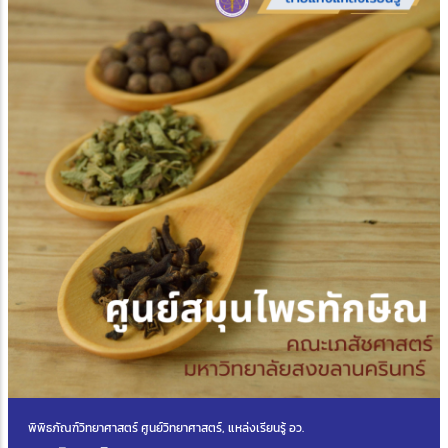
พิพิธภัณฑ์วิทยาศาสตร์ ศูนย์วิทยาศาสตร์, แหล่งเรียนรู้ อว.