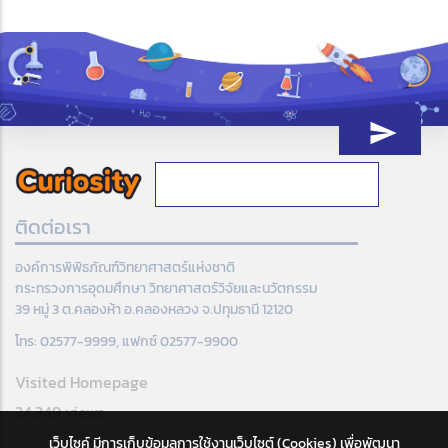
ติดต่อเรา
องค์การพิพิธภัณฑ์วิทยาศาสตร์แห่งชาติ
กระทรวงการอุดมศึกษา วิทยาศาสตร์วิจัยและนวัตกรรม
39 หมู่ 3 ต.คลองห้า อ.คลองหลวง จ.ปทุมธานี 12120
โทร: 02577-9999, แฟกซ์ 02577-9900
Visited Homepage
24,349 views
เว็บไซค์ มีการเก็บข้อมูลการใช้งานเว็บไซต์ (Cookies) เพื่อพัฒนา