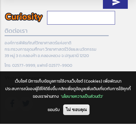
ติดต่อเรา
องค์การพิพิธภัณฑ์วิทยาศาสตร์แห่งชาติ
กระทรวงการอุดมศึกษา วิทยาศาสตร์วิจัยและนวัตกรรม
39 หมู่ 3 ต.คลองห้า อ.คลองหลวง จ.ปทุมธานี 12120
โทร: 02577-9999, แฟกซ์ 02577-9900
Visited Homepage
เว็บไซค์ มีการเก็บข้อมูลการใช้งานเว็บไซต์ (Cookies) เพื่อพัฒนา
24,353 views
ประสบการณ์ของผู้ใช้ให้ดียิ่งขึ้น คลิกเพื่อดูข้อมูลเพิ่มเติมเกี่ยวกับการใช้คุกกี้
ของเราผ่านทาง
‘นโยบายความเป็นส่วนตัว'
ยอมรับ
ไม่ ขอบคุณ