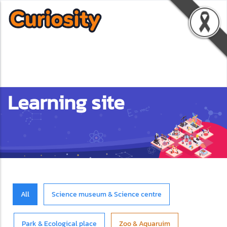
Learning site
All
Science museum & Science centre
Park & Ecological place
Zoo & Aquaruim