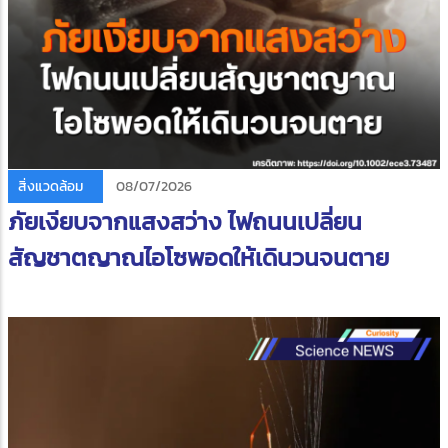
สิ่งแวดล้อม
08/07/2026
ภัยเงียบจากแสงสว่าง ไฟถนนเปลี่ยน
สัญชาตญาณไอโซพอดให้เดินวนจนตาย