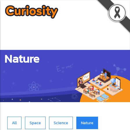
Nature
All
Space
Science
Nature