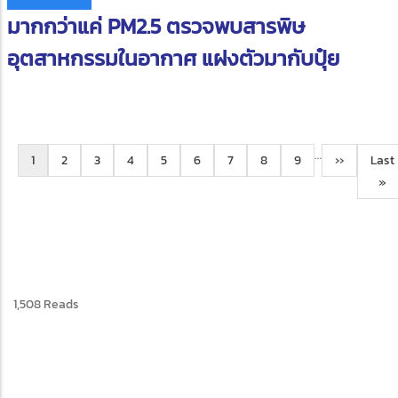
มากกว่าแค่ PM2.5 ตรวจพบสารพิษ
อุตสาหกรรมในอากาศ แฝงตัวมากับปุ๋ย
Pagination
…
Current
1
Page
2
Page
3
Page
4
Page
5
Page
6
Page
7
Page
8
Page
9
Next
››
Last
Last
page
page
pag
»
1,508 Reads