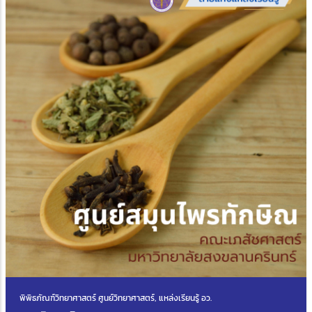
พิพิธภัณฑ์วิทยาศาสตร์ ศูนย์วิทยาศาสตร์, แหล่งเรียนรู้ อว.