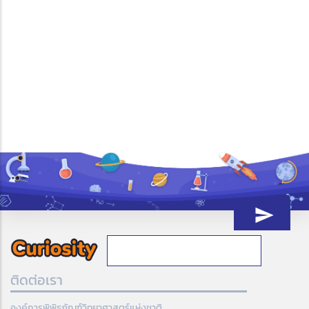
เพิ่มเติม
Pagination
Current
1
Page
2
Page
3
Page
4
Next
››
Last
last »
page
page
page
1,013 Reads