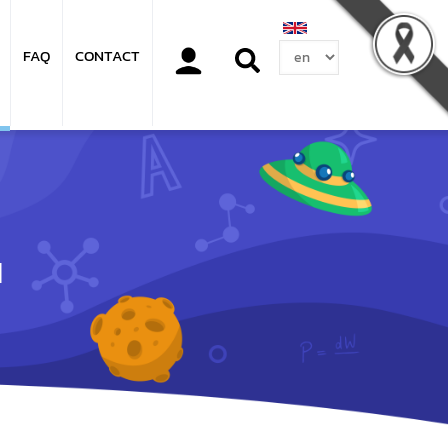
Select
FAQ
CONTACT
your
language
น