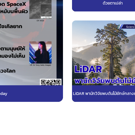
ด้วยตาเปล่า
oday
LiDAR พานักวิจัยพบต้นไม้ยักษ์กลางภู