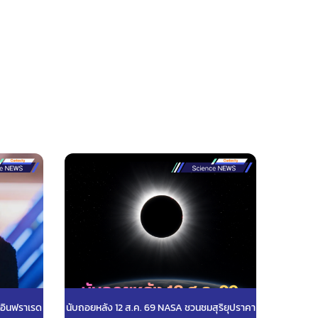
งอินฟราเรด
นับถอยหลัง 12 ส.ค. 69 NASA ชวนชมสุริยุปราคา