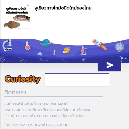
งูเขียวหางไหม้ชนิดใหม่ของไทย
ติดต่อเรา
องค์การพิพิธภัณฑ์วิทยาศาสตร์แห่งชาติ
กระทรวงการอุดมศึกษา วิทยาศาสตร์วิจัยและนวัตกรรม
39 หมู่ 3 ต.คลองห้า อ.คลองหลวง จ.ปทุมธานี 12120
โทร: 02577-9999, แฟกซ์ 02577-9900