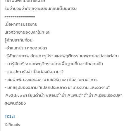
เข้าฟังฟรีไม่มีค่าใช้จ่าย
รับจำนวนจำกัดลงทะเบียนก่อนเต็มนะครับ
===============
เนื้อหาการบรรยาย
นิเวศวิทยาของปลาในทะเล
รู้จักปลากันก่อน:
-จำแนกประเภทของปลา
-รู้จักกายภาพ ลักษณะรูปร่างและพฤติกรรมเฉพาะของปลาแต่ละน
- มารู้จักสรีระ และพฤติกรรมโดยพื้นฐานถิ่นอาศัยของมัน
- แนวปะการังจำเป็นต้องมีฉลาม !?
- สัมผัสพิศวงของฉลาม และวิธีต่างๆ ที่ฉลามหาอาหาร
- บทสรุปของฉลาม "แปลกประหลาด น่าเกรงขาม และงดงาม"
#v2dive #เรียนดำน้ำ #สอนดำน้ำ #แพนด้าดำน้ำ #เรียนเรื่องปลา
@แฟนตัวยง
ทะเล
12 Reads