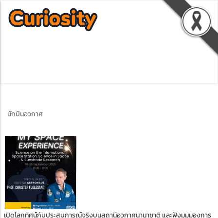
นักบินอวกาศ
เปิดโลกทัศน์กับประสบการณ์จริงบนสถานีอวกาศนานาชาติ และฟังมุมมองการ