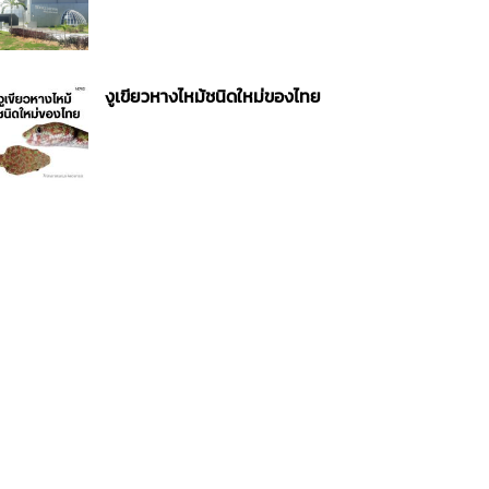
งูเขียวหางไหม้ชนิดใหม่ของไทย