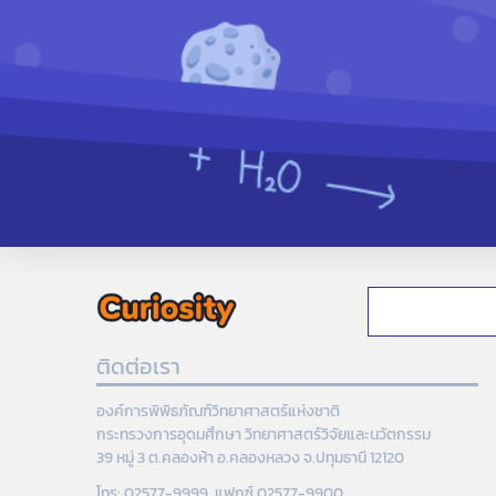
ติดต่อเรา
องค์การพิพิธภัณฑ์วิทยาศาสตร์แห่งชาติ
กระทรวงการอุดมศึกษา วิทยาศาสตร์วิจัยและนวัตกรรม
39 หมู่ 3 ต.คลองห้า อ.คลองหลวง จ.ปทุมธานี 12120
โทร: 02577-9999, แฟกซ์ 02577-9900