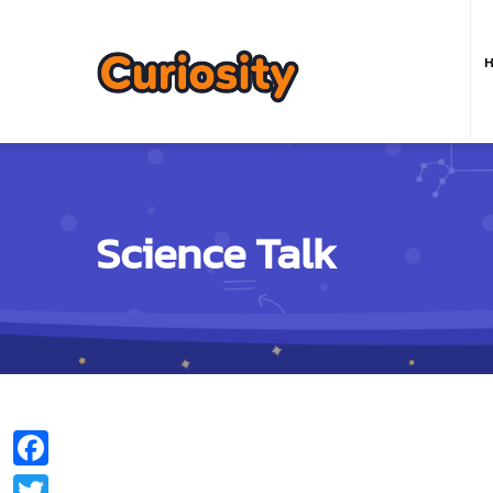
M
n
ห
Science Talk
Facebook
Twitter