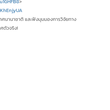
Qu1GHFB8
>
hKhEnjyUA
าศนานาชาติ และฟังมุมมองการวิจัยทาง
ตัวจริง!