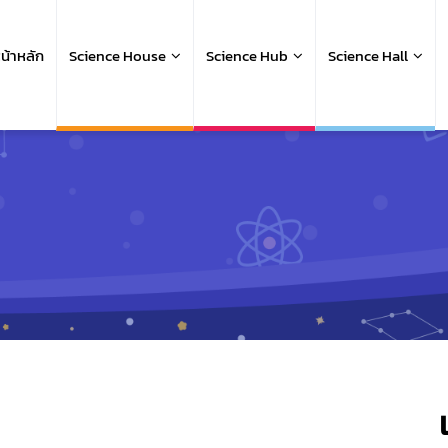
ain
avigation
น้าหลัก
Science House
Science Hub
Science Hall