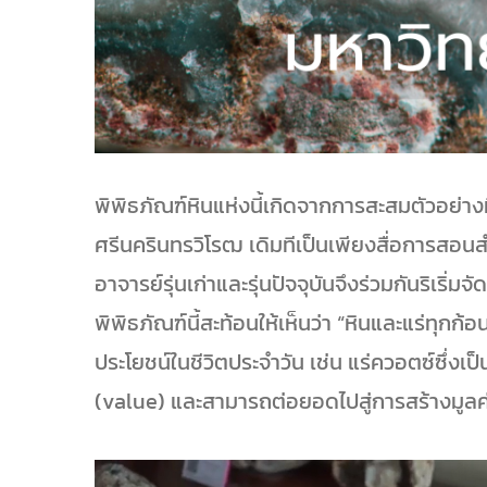
พิพิธภัณฑ์หินแห่งนี้เกิดจากการสะสมตัวอย่
ศรีนครินทรวิโรฒ เดิมทีเป็นเพียงสื่อการสอนส
อาจารย์รุ่นเก่าและรุ่นปัจจุบันจึงร่วมกันริเริ่มจ
พิพิธภัณฑ์นี้สะท้อนให้เห็นว่า “หินและแร่ทุก
ประโยชน์ในชีวิตประจำวัน เช่น แร่ควอตซ์ซึ่งเป
(value) และสามารถต่อยอดไปสู่การสร้างมูลค