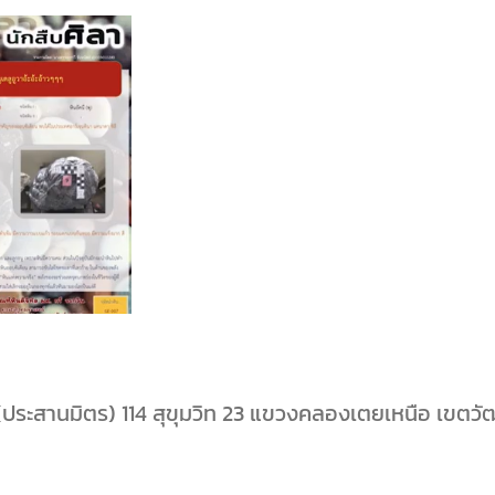
ฒ(ประสานมิตร) 114 สุขุมวิท 23 แขวงคลองเตยเหนือ เขตว