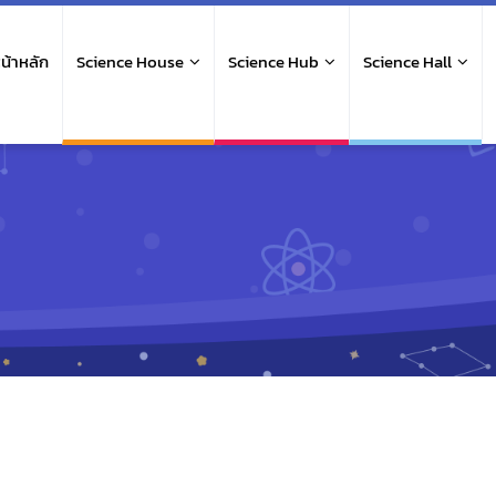
ain
avigation
น้าหลัก
Science House
Science Hub
Science Hall