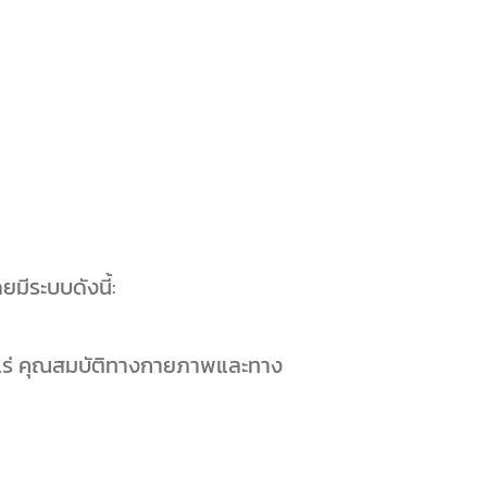
ยมีระบบดังนี้:
น/แร่ คุณสมบัติทางกายภาพและทาง