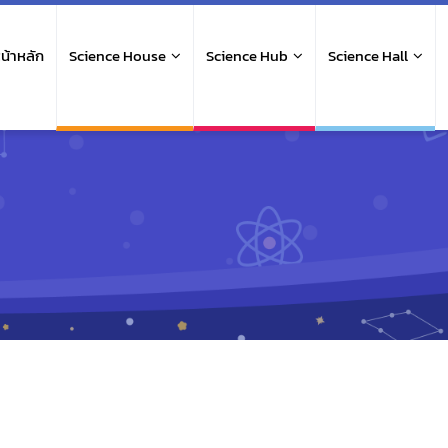
ain
avigation
น้าหลัก
Science House
Science Hub
Science Hall