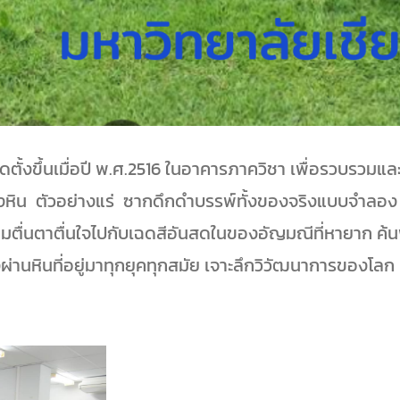
ัดตั้งขึ้นเมื่อปี พ.ศ.2516 ในอาคารภาควิชา เพื่อรวบรว
งหิน ตัวอย่างแร่ ซากดึกดำบรรพ์ทั้งของจริงแบบจำลอง
สความตื่นตาตื่นใจไปกับเฉดสีอันสดในของอัญมณีที่หายา
ดงผ่านหินที่อยู่มาทุกยุคทุกสมัย เจาะลึกวิวัฒนาการขอ