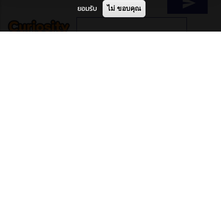
ยอมรับ
ไม่ ขอบคุณ
ติดต่อเรา
องค์การพิพิธภัณฑ์วิทยาศาสตร์แห่งชาติ
กระทรวงการอุดมศึกษา วิทยาศาสตร์วิจัยและนวัตกรรม
39 หมู่ 3 ต.คลองห้า อ.คลองหลวง จ.ปทุมธานี 12120
โทร: 02577-9999, แฟกซ์ 02577-9900
จำนวนผู้เข้าชมหน้าแรก
24,317 views