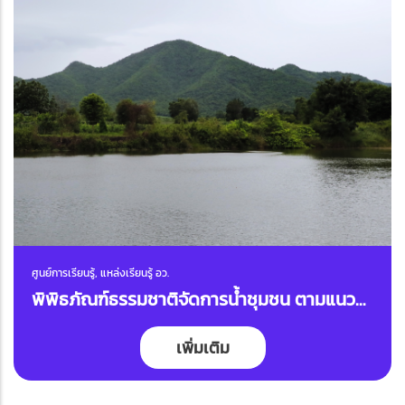
ศูนย์การเรียนรู้, แหล่งเรียนรู้ อว.
พิพิธภัณฑ์ธรรมชาติจัดการน้ำชุมชน ตามแนว
พระราชดำริชุมชนบ้านหนองตาจอน
เพิ่มเติม