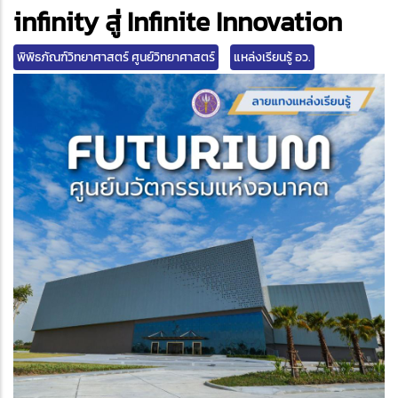
edIn
infinity สู่ Infinite Innovation
พิพิธภัณฑ์วิทยาศาสตร์ ศูนย์วิทยาศาสตร์
แหล่งเรียนรู้ อว.