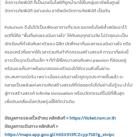
จัดการภัยพิบัติ ก็เป็นเทคโนโลยีที่ถูกนำมาใช้ในกลุ่มอาชีพในศูนย์
จัดการภัยพิบัติ อย่างเช่น อาชีพนักจัดการภัยพิบัติ เป็นต้น
Futurium จึงไม่ได้เป็นเพียงอาคารที่รวบรวมเทคโนโลยีล้ำสมัยเอาไว้
แต่ที่นี่คือ "พื้นที่แห่งแรงบันดาลใจ" ให้กับคนทุกช่วงวัย ไม่ว่าคุณจะเป็น
นักเรียนที่กำลังค้นหาตัวเอง นิสิต นักศึกษาที่มองหาแรงบันดาลใจ หรือ
ครอบครัวที่อยากใช้เวลาร่วมกันทำกิจกรรมสร้างสรรค์ การมาที่แห่งนี้
อาจเป็นจุดเริ่มต้นเล็ก ๆ ที่ทำให้ใครบางคนค้นพบ passion ที่ซ่อนอยู่
หรือมองเห็นภาพในอนาคตของตัวเองได้ชัดเจนยิ่งขึ้นผ่าน
ประสบการณ์จริง เพราะเมื่อแรงบันดาลใจถูกจุดประกายขึ้นแล้ว จะ
กลายเป็นพลังแห่งความคิดสร้างสรรค์ที่ต่อยอดไปได้อย่างไม่รู้จบ นำไป
สู่การสร้างสรรค์ Infinite Innovation หรือนวัตกรรมที่ไม่มีที่สิ้นสุด
เพื่อขับเคลื่อนโลกวันพรุ่งนี้ให้ดีกว่าเดิม
ข้อมูลการจองตั๋วเข้าชม คลิกลิงก์ >
https://ticket.nsm.or.th
ข้อมูลการเดินทาง คลิกลิงก์ >
https://maps.app.goo.gl/Ati3X913fCZcyp7S8?g_st=ipc