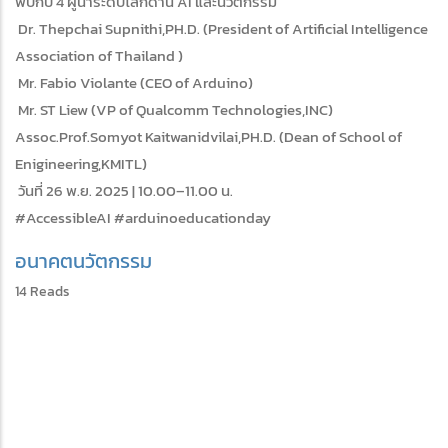
พบกับ 4 ผู้นำระดับโลกด้าน AI และนวัตกรรม
Dr. Thepchai Supnithi,PH.D. (President of Artificial Intelligence
Association of Thailand )
Mr. Fabio Violante (CEO of Arduino)
Mr. ST Liew (VP of Qualcomm Technologies,INC)
Assoc.Prof.Somyot Kaitwanidvilai,PH.D. (Dean of School of
Enigineering,KMITL)
วันที่ 26 พ.ย. 2025 | 10.00–11.00 น.
#AccessibleAI #arduinoeducationday
อนาคต
นวัตกรรม
14 Reads