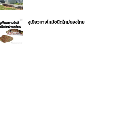
งูเขียวหางไหม้ชนิดใหม่ของไทย