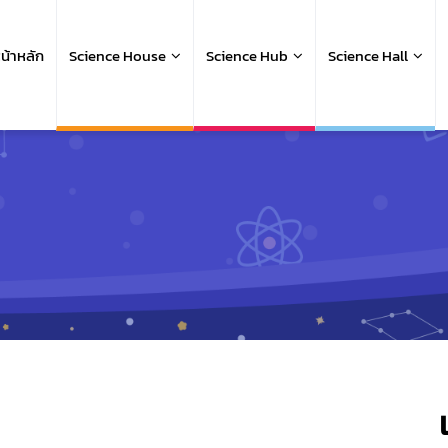
ain
avigation
น้าหลัก
Science House
Science Hub
Science Hall