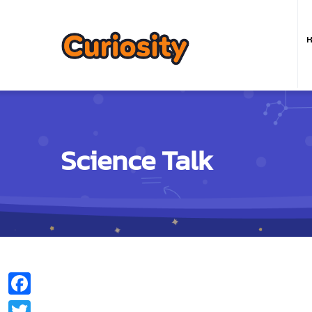
M
n
ห
Science Talk
Facebook
Twitter