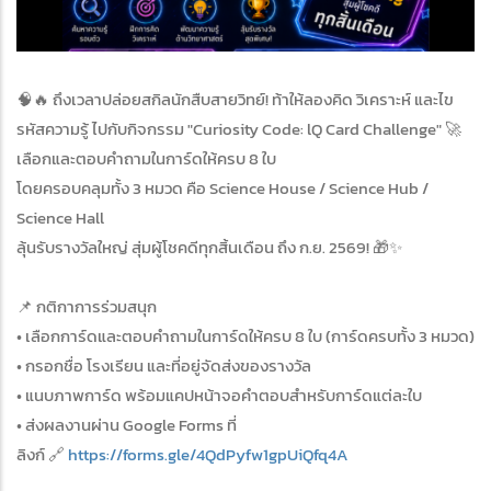
🧠🔥 ถึงเวลาปล่อยสกิลนักสืบสายวิทย์! ท้าให้ลองคิด วิเคราะห์ และไข
รหัสความรู้ ไปกับกิจกรรม "Curiosity Code: lQ Card Challenge" 🚀
เลือกและตอบคำถามในการ์ดให้ครบ 8 ใบ
โดยครอบคลุมทั้ง 3 หมวด คือ Science House / Science Hub /
Science Hall
ลุ้นรับรางวัลใหญ่ สุ่มผู้โชคดีทุกสิ้นเดือน ถึง ก.ย. 2569! 🎁✨
📌 กติกาการร่วมสนุก
• เลือกการ์ดและตอบคำถามในการ์ดให้ครบ 8 ใบ (การ์ดครบทั้ง 3 หมวด)
• กรอกชื่อ โรงเรียน และที่อยู่จัดส่งของรางวัล
• แนบภาพการ์ด พร้อมแคปหน้าจอคำตอบสำหรับการ์ดแต่ละใบ
• ส่งผลงานผ่าน Google Forms ที่
ลิงก์ 🔗
https://forms.gle/4QdPyfw1gpUiQfq4A