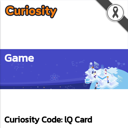
Game
ebook
Curiosity Code: lQ Card
ter