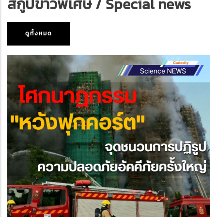
สกู๊ปข่าวพิเศษ / Special news
ดูทั้งหมด