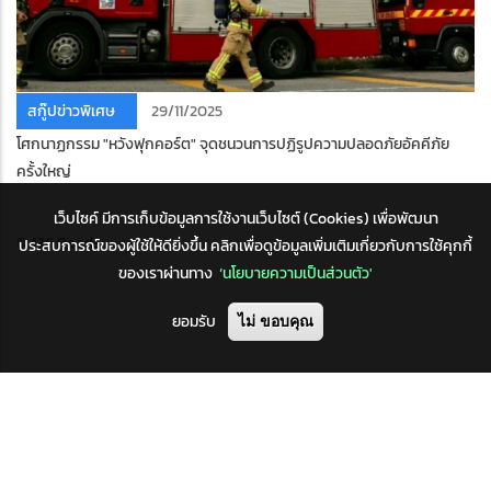
สกู๊ปข่าวพิเศษ
29/11/2025
โศกนาฏกรรม "หวังฟุกคอร์ต" จุดชนวนการปฏิรูปความปลอดภัยอัคคีภัย
ครั้งใหญ่
เว็บไซค์ มีการเก็บข้อมูลการใช้งานเว็บไซต์ (Cookies) เพื่อพัฒนา
8,436 Reads
ประสบการณ์ของผู้ใช้ให้ดียิ่งขึ้น คลิกเพื่อดูข้อมูลเพิ่มเติมเกี่ยวกับการใช้คุกกี้
ของเราผ่านทาง
‘นโยบายความเป็นส่วนตัว'
ยอมรับ
ไม่ ขอบคุณ