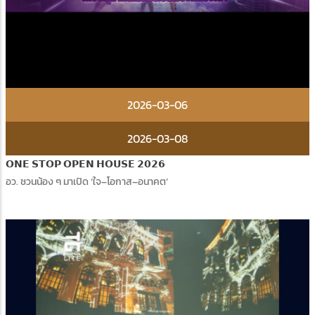
2026-03-06
2026-03-08
𝗢𝗡𝗘 𝗦𝗧𝗢𝗣 𝗢𝗣𝗘𝗡 𝗛𝗢𝗨𝗦𝗘 𝟮𝟬𝟮𝟲
อว. ชวนน้อง ๆ มาเปิด ‘ใจ–โอกาส–อนาคต’