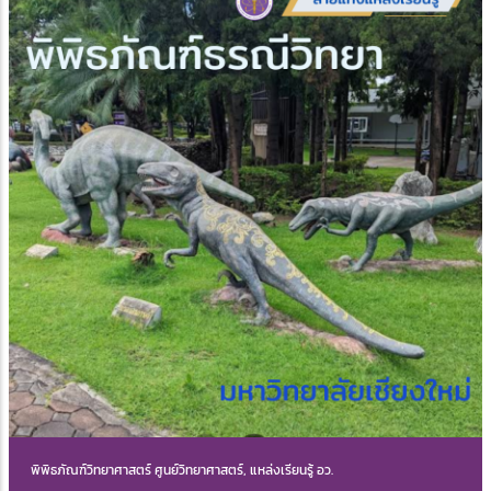
พิพิธภัณฑ์วิทยาศาสตร์ ศูนย์วิทยาศาสตร์, แหล่งเรียนรู้ อว.