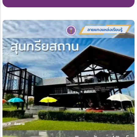
กาฬสินธุ์