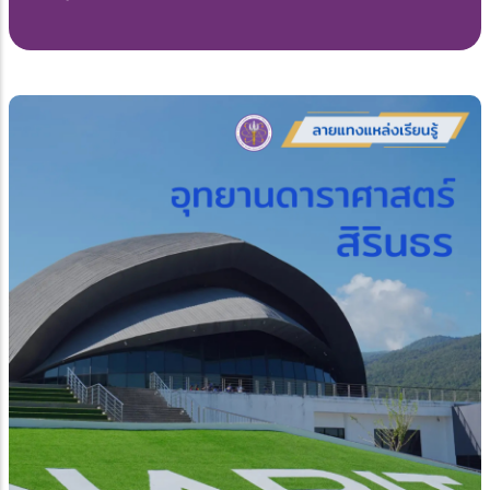
นครราชสีมา