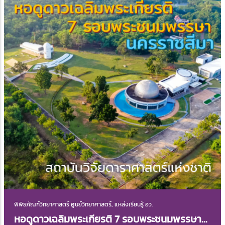
พิพิธภัณฑ์วิทยาศาสตร์ ศูนย์วิทยาศาสตร์, แหล่งเรียนรู้ อว.
หอดูดาวเฉลิมพระเกียรติ 7 รอบพระชนมพรรษา