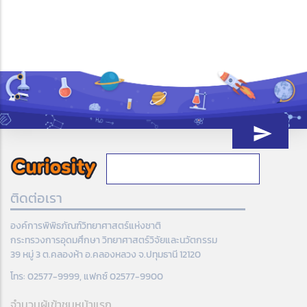
ติดต่อเรา
องค์การพิพิธภัณฑ์วิทยาศาสตร์แห่งชาติ
กระทรวงการอุดมศึกษา วิทยาศาสตร์วิจัยและนวัตกรรม
39 หมู่ 3 ต.คลองห้า อ.คลองหลวง จ.ปทุมธานี 12120
โทร: 02577-9999, แฟกซ์ 02577-9900
จำนวนผู้เข้าชมหน้าแรก