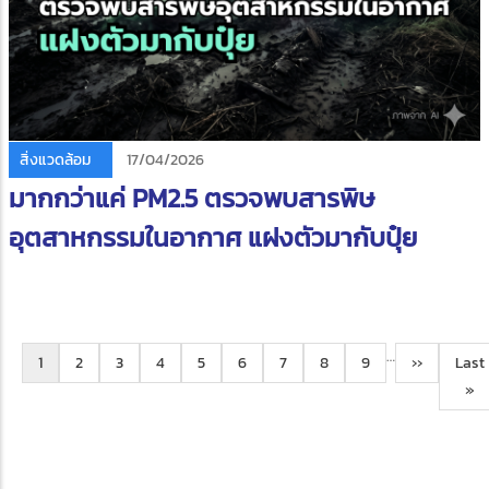
สิ่งแวดล้อม
17/04/2026
มากกว่าแค่ PM2.5 ตรวจพบสารพิษ
อุตสาหกรรมในอากาศ แฝงตัวมากับปุ๋ย
Pagination
…
Current
1
learning
2
learning
3
learning
4
learning
5
learning
6
learning
7
learning
8
learning
9
Next
››
Last
Last
page
center
center
center
center
center
center
center
center
page
pag
»
tag
tag
tag
tag
tag
tag
tag
tag