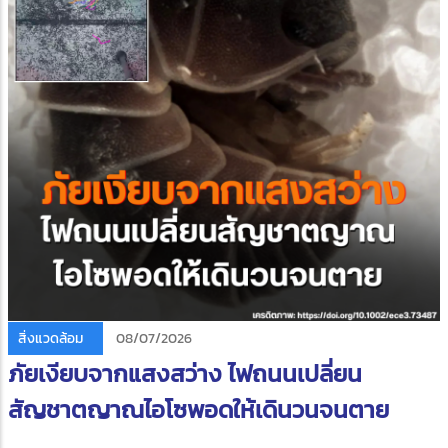
สิ่งแวดล้อม
08/07/2026
ภัยเงียบจากแสงสว่าง ไฟถนนเปลี่ยน
สัญชาตญาณไอโซพอดให้เดินวนจนตาย