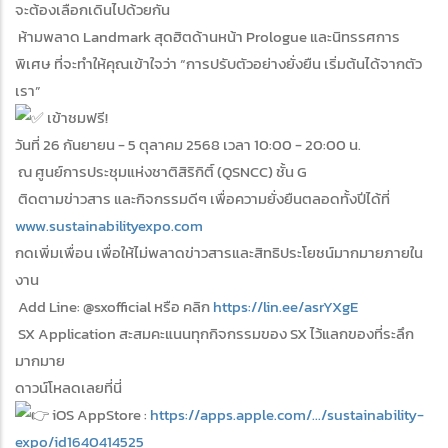
จะต้องเลือกเดินไปด้วยกัน
ห้ามพลาด Landmark สุดฮิตด้านหน้า Prologue และนิทรรศการ
พิเศษ ที่จะทำให้คุณเข้าใจว่า “การปรับตัวอย่างยั่งยืน เริ่มต้นได้จากตัว
เรา”
เข้าชมฟรี!
วันที่ 26 กันยายน - 5 ตุลาคม 2568 เวลา 10:00 - 20:00 น.
ณ ศูนย์การประชุมแห่งชาติสิริกิติ์ (QSNCC) ชั้น G
ติดตามข่าวสาร และกิจกรรมดีๆ เพื่อความยั่งยืนตลอดทั้งปีได้ที่
www.sustainabilityexpo.com
กดเพิ่มเพื่อน เพื่อให้ไม่พลาดข่าวสารและสิทธิประโยชน์มากมายภายใน
งาน
Add Line: @sxofficial หรือ คลิก
https://lin.ee/asrYXgE
SX Application สะสมคะแนนทุกกิจกรรมของ SX ไว้แลกของที่ระลึก
มากมาย
ดาวน์โหลดเลยที่นี่
iOS AppStore :
https://apps.apple.com/.../sustainability-
expo/id1640414525