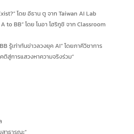
xist?” โดย อีธาน ตู จาก Taiwan AI Lab
A to BB” โดย โนอา โฮริกูชิ จาก Classroom
 รู้เท่าทันข่าวลวงยุค AI” โดยภาคีวิชาการ
อคติสู่การแสวงหาความจริงร่วม”
ล
ายสาธารณะ”