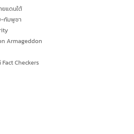
ชายแดนใต้
-กัมพูชา
rity
ation Armageddon
ี Fact Checkers