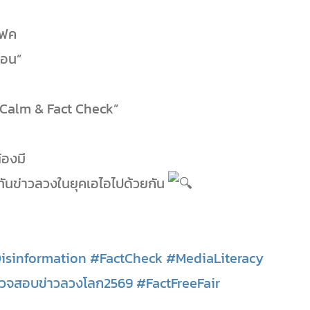
แฟค
โอน”
Calm & Fact Check”
’
้องมี
่าทันข่าวลวงในยุคเอไอไปด้วยกัน
isinformation
#FactCheck
#MediaLiteracy
รวจสอบข่าวลวงโลก2569
#FactFreeFair