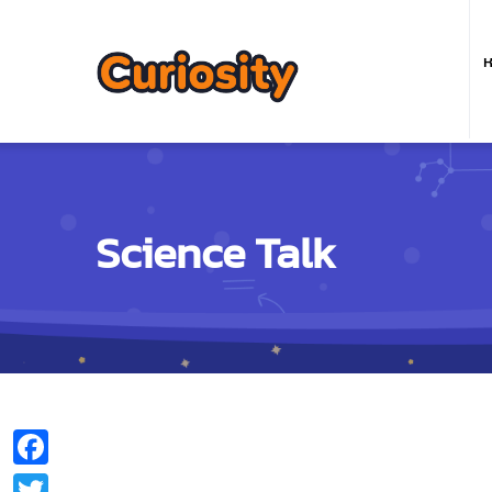
M
n
ห
Science Talk
Facebook
Twitter