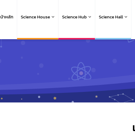
ain
avigation
น้าหลัก
Science House
Science Hub
Science Hall