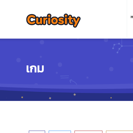
M
n
ห
เกม