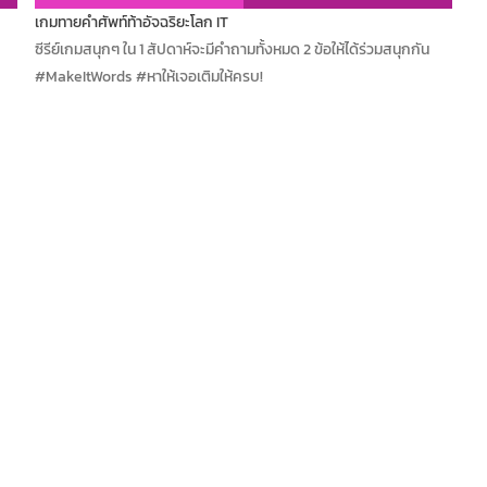
เกมทายคำศัพท์ท้าอัจฉริยะโลก IT
ซีรีย์เกมสนุกๆ ใน 1 สัปดาห์จะมีคำถามทั้งหมด 2 ข้อให้ได้ร่วมสนุกกัน
#MakeItWords #หาให้เจอเติมให้ครบ!