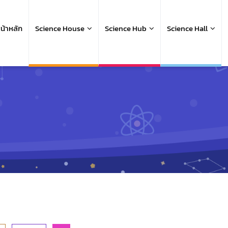
ain
avigation
น้าหลัก
Science House
Science Hub
Science Hall