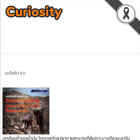
รถไฟฟ้า EV
บทเรียนซ้ำรอยน้ำมัน วิกฤตสกัดแร่ธาตุ ผลกระทบที่ผู้เปราะบางต้องแบกรับ