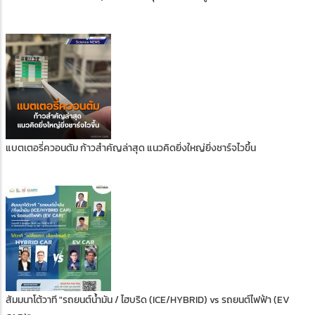
แบตเตอรี่ควอนตัม ก้าวสำคัญล่าสุด แนวคิดยิ่งใหญ่ยิ่งชาร์จไวขึ้น
สัมมนาโต้วาที "รถยนต์น้ำมัน / ไฮบริด (ICE/HYBRID) vs รถยนต์ไฟฟ้า (EV