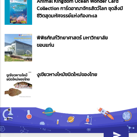
Animal Kingdom Ocean Wonder Card
Collection การ์ดอาณาจักรสัตว์โลก ชุดสิ่งมี
ชีวิตสุดมหัศจรรย์แห่งท้องทะเล
พิพิธภัณฑ์วิทยาศาสตร์ มหาวิทยาลัย
ขอนแก่น
งูเขียวหางไหม้ชนิดใหม่ของไทย