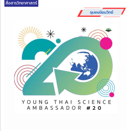
สื่อสารวิทยาศาสตร์
edIn