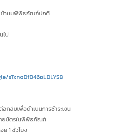
เข้าชมพิพิธภัณฑ์ปกติ
้นไป
.gle/sTxnoDfD46oLDLYS8
ต่อกลับเพื่อดำเนินการชำระเงิน
่ายบัตรในพิพิธภัณฑ์
ย 1 ชั่วโมง