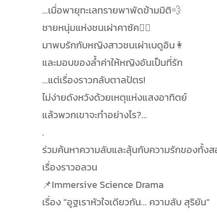
...เมื่อพายุทะเลทรายพาพัดข้ามมิติ💨
ชายหนุ่มแห่งชนเผ่าคาซัค👳‍♂️
มาพบรักกับหญิงสาวชนเผ่าเบดูอิน👩
และมอบของล้ำค่าให้หญิงอันเป็นที่รัก
...แต่เรื่องราวกลับตาลปัตร!
ไม่ง่ายดังหวังด้วยเหตุแห่งแสงอาทิตย์
แล้วพวกเขาจะทำอย่างไร?...
.
ร่วมค้นหาความลับและลุ้นกับความรักของทั้งสอ
เรื่องราวอลวน
📌Immersive Science Drama
เรื่อง "อูฐเราหัวใจเดียวกัน... ความลับ สุริยัน"