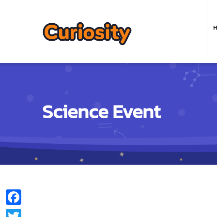
M
n
ห
Science Event
Facebook
Twitter