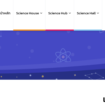
ain
avigation
น้าหลัก
Science House
Science Hub
Science Hall