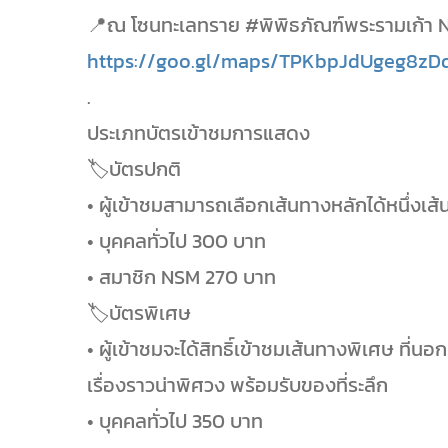
📍ณ โซนทะเลทราย #พิพิธภัณฑ์พระรามเก้า N
https://goo.gl/maps/TPKbpJdUgeg8zD
.
ประเภทบัตรเข้าชมการแสดง
🏷บัตรปกติ
• ผู้เข้าชมสามารถเลือกเส้นทางหลักได้หนึ่งเส
• บุคคลทั่วไป 300 บาท
• สมาชิก NSM 270 บาท
🏷บัตรพิเศษ
• ผู้เข้าชมจะได้สิทธิ์เข้าชมเส้นทางพิเศษ ที
เรื่องราวน่าพิศวง พร้อมรับของที่ระลึก
• บุคคลทั่วไป 350 บาท