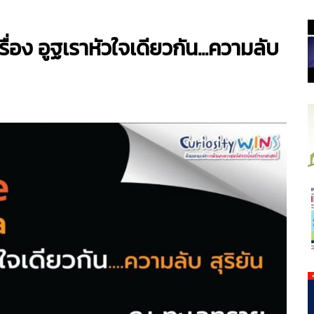
อง อูฐเราหัวใจเดียวกัน...ความลับ