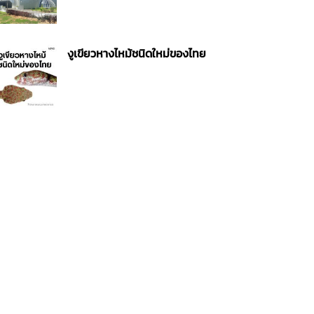
งูเขียวหางไหม้ชนิดใหม่ของไทย