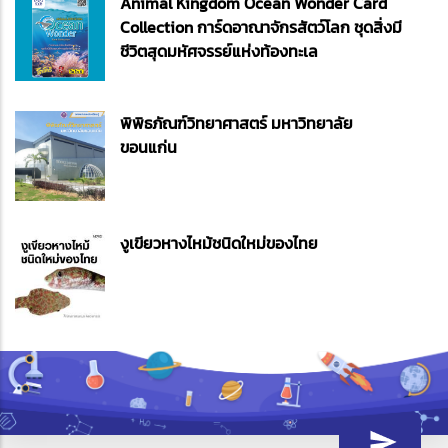
Animal Kingdom Ocean Wonder Card
Collection การ์ดอาณาจักรสัตว์โลก ชุดสิ่งมี
ชีวิตสุดมหัศจรรย์แห่งท้องทะเล
พิพิธภัณฑ์วิทยาศาสตร์ มหาวิทยาลัย
ขอนแก่น
งูเขียวหางไหม้ชนิดใหม่ของไทย