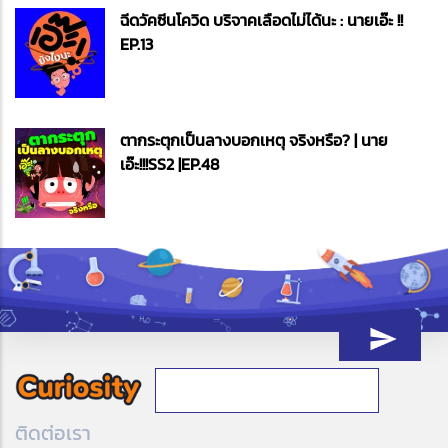
ฉีดวัคซีนโควิด บริจาคเลือดไม่ได้นะ : นายเอ๊ะ !!
EP.13
ตากระตุกเป็นลางบอกเหตุ จริงหรือ? | นาย
เอ๊ะ!!!SS2 |EP.48
ติดต่อเรา