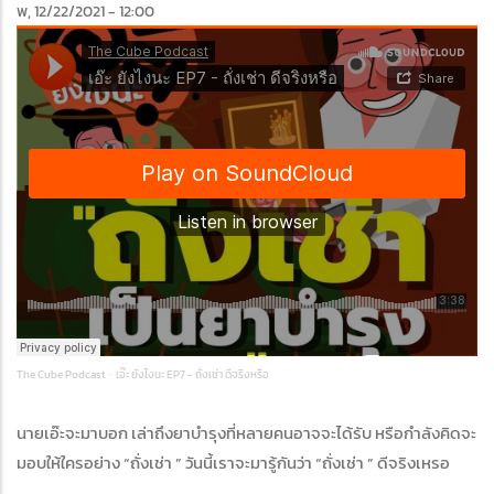
พ, 12/22/2021 - 12:00
edIn
The Cube Podcast
เอ๊ะ ยังไงนะ EP7 - ถั่งเช่า ดีจริงหรือ
·
นายเอ๊ะจะมาบอก เล่าถึงยาบํารุงที่หลายคนอาจจะได้รับ หรือกําลังคิดจะ
มอบให้ใครอย่าง “ถั่งเช่า ” วันนี้เราจะมารู้กันว่า “ถั่งเช่า ” ดีจริงเหรอ