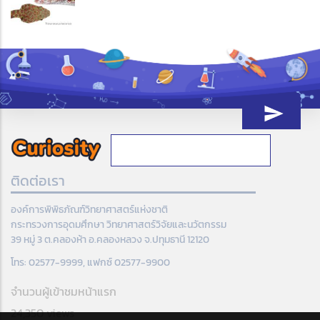
ติดต่อเรา
องค์การพิพิธภัณฑ์วิทยาศาสตร์แห่งชาติ
กระทรวงการอุดมศึกษา วิทยาศาสตร์วิจัยและนวัตกรรม
39 หมู่ 3 ต.คลองห้า อ.คลองหลวง จ.ปทุมธานี 12120
โทร: 02577-9999, แฟกซ์ 02577-9900
จำนวนผู้เข้าชมหน้าแรก
24,350 views