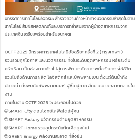
นิทรรศการเทคโนโลยีอัจฉริยะ สำรวจความก้าวหน้าทางนวัตกรรมล่าสุดในด้าน
เทคโนโลยี สัมผัสผลิตภัณฑ์และบริการที่ล้ำสมัยจากผู้นำอุตสาหกรรมจาก
ประเทศจีน เตรียมพร้อมสำหรับอนาคต!
OCTF 2025 นิทรรศการเทคโนโลยีอัจฉริยะ ครั้งที่ 2 ( กรุงเทพฯ )
รวบรวมทุกโอกาส และนวัตกรรรม ทั้งในระดับอุตสาหกรรม หรือระดับ
ครัวเรือน เป็นช่องทางก้าวไปสู่การพัฒนาศักยภาพทั้งด้านการใช้ชีวิต
รวมไปถึงด้านการผลิต โลจิสติกส์ และซัพพลายเชน ตั้งแต่ต้นน้ำถึง
ปลายน้ำ ทั้งพบกันซัพพลายเออร์ ผู้ซื้อ ผู้ขาย อีกมากมายหลากหลายใน
งาน
ภายในงาน OCTF 2025 จะประกอบไปด้วย
🌐 SMART City ตอบโจทย์ไลฟ์สไตล์ผู้คน
🌐 SMART Factory นวัตกรรมด้านอุตสาหกรรม
🌐 SMART Home รวบอุปกรณ์แก๊ดเจ็ตยุคใหม่
🌐 GREEN Energy พลังงานสะอาด ที่ยั่งยืน