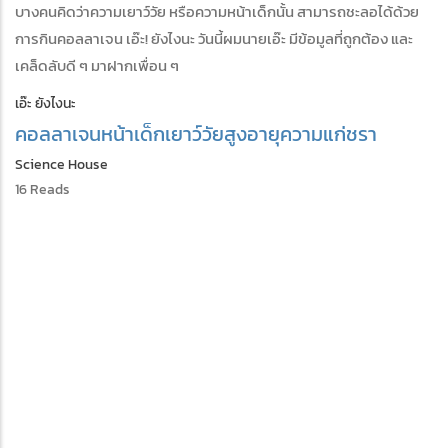
บางคนคิดว่าความเยาว์วัย หรือความหน้าเด็กนั้น สามารถชะลอได้ด้วย
การกินคอลลาเจน เอ๊ะ! ยังไงนะ วันนี้ผมนายเอ๊ะ มีข้อมูลที่ถูกต้อง และ
เคล็ดลับดี ๆ มาฝากเพื่อน ๆ
เอ๊ะ ยังไงนะ
คอลลาเจน
หน้าเด็ก
เยาว์วัย
สูงอายุ
ความแก่
ชรา
Science House
16 Reads