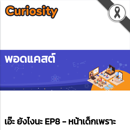
พอดแคสต์
ebook
เอ๊ะ ยังไงนะ EP8 - หน้าเด็กเพราะ
ter