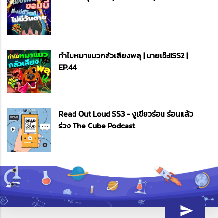
ทำไมหมาแมวกลัวเสียงพลุ | นายเอ๊ะ!!SS2 |
EP.44
Read Out Loud SS3 - งูเขียวร่อน ร่อนแล้ว
ร่วง The Cube Podcast