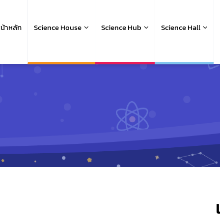
ain
avigation
น้าหลัก
Science House
Science Hub
Science Hall