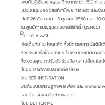
พบกับผู้เชี่ยวชาญและวิทยากรกว่า 750 ท่าน แล
แบ่งปันมุมมอง วิสัยทัศน์เพื่อ “ปรับตัว และร่
วันที่ 26 กันยายน - 5 ตุลาคม 2568 เวลา 10:
ณ ศูนย์การประชุมแห่งชาติสิริกิติ์ (QSNCC)
เข้าชมฟรี!
จัดเต็มกับ 10 โซนหลัก ทั้งนิทรรศการมัลติมีเด
กิจกรรมเวิร์กช็อปลงมือทำจริง และเทศกาลอา
ที่จะชวนคุณมาปรับตัว ร่วมมือ และเปลี่ยนโลกไ
โซนนิทรรศการมัลติมีเดีย ชั้น G
โซน SEP INSPIRATION
พบต้นแบบเศรษฐกิจพอเพียง และ Immersive
แลนด์มาร์กเช็คอินห้ามพลาด!
โซน BETTER ME