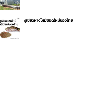
งูเขียวหางไหม้ชนิดใหม่ของไทย