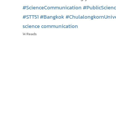
#ScienceCommunication
#PublicScienc
#STT51
#Bangkok
#ChulalongkornUnive
science communication
14 Reads