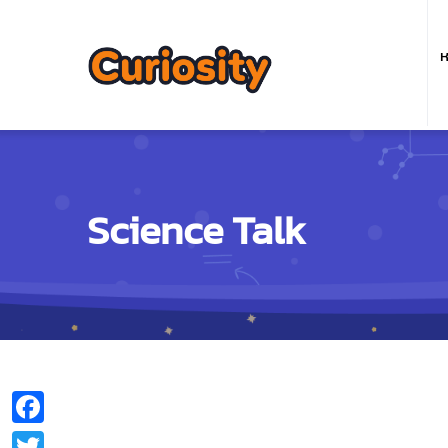
M
n
ห
Science Talk
Facebook
Twitter