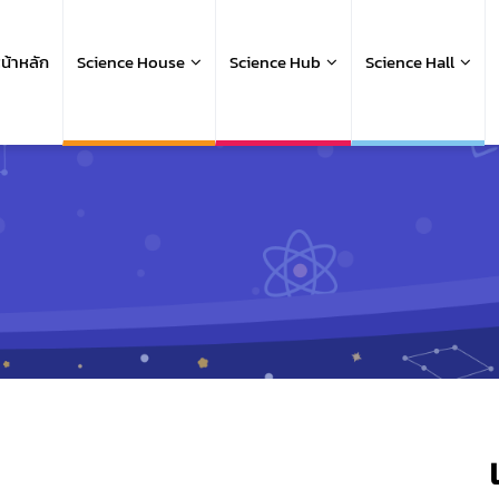
ain
avigation
น้าหลัก
Science House
Science Hub
Science Hall