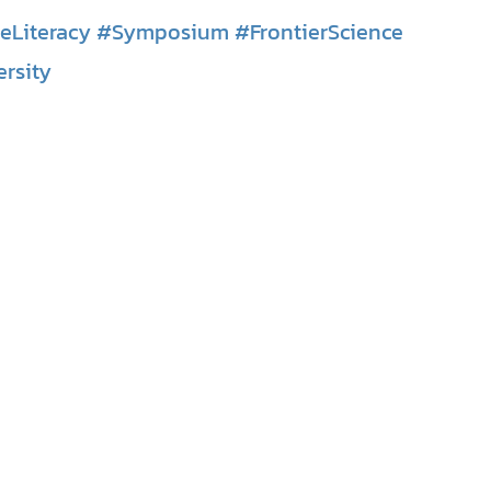
eLiteracy
#Symposium
#FrontierScience
rsity