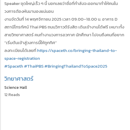
Speaker ชุดใหญ่เร็ว ๆ นี้ บอกเลยว่าชื่อที่กำลังจะออกมาทำให้คนใน
วงการต้องหันมามองแน่นอน
งานจัดวันที่ 14 พฤศจิกายน 2025 เวลา 09.00–18.00 น. อาคาร D
สถานีโทรทัศน์ Thai PBS ถนนวิภาวดีรังสิต เดินเข้างานได้ฟรี เหมาะทั้ง
สายวิทยาศาสตร์ คนทำงานวงการอวกาศ นักศึกษา ไปจนถึงคนที่อยาก
“เริ่มต้นเข้าสู่วงการนี้ให้ถูกทิศ”
ลงทะเบียนได้เลยที่
https://spaceth.co/bringing-thailand-to-
space-registration
#Spaceth
#ThaiPBS
#BringingThailandToSpace2025
วิทยาศาสตร์
Science Hall
12 Reads