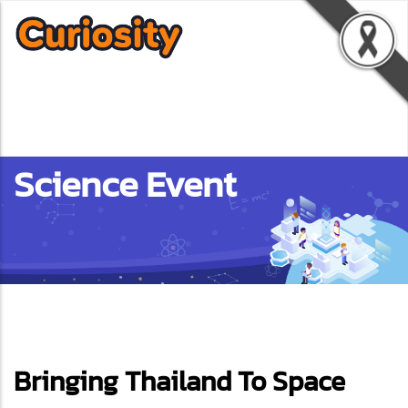
Science Event
ebook
Bringing Thailand To Space
ter