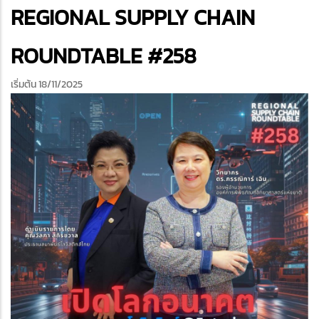
edIn
REGIONAL SUPPLY CHAIN
ROUNDTABLE #258
เริ่มต้น 18/11/2025