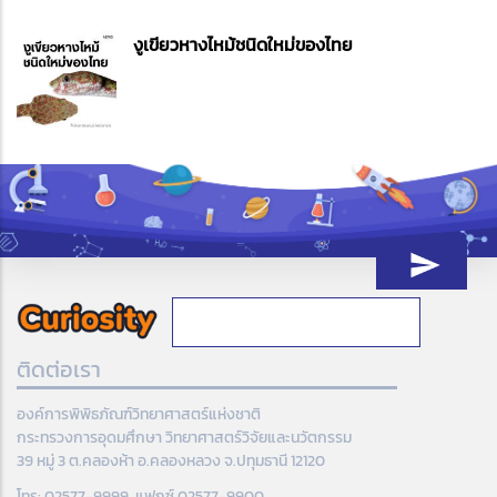
งูเขียวหางไหม้ชนิดใหม่ของไทย
ติดต่อเรา
องค์การพิพิธภัณฑ์วิทยาศาสตร์แห่งชาติ
กระทรวงการอุดมศึกษา วิทยาศาสตร์วิจัยและนวัตกรรม
39 หมู่ 3 ต.คลองห้า อ.คลองหลวง จ.ปทุมธานี 12120
โทร: 02577-9999, แฟกซ์ 02577-9900