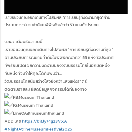
เราขอชวนคุณออกเดินทางไปสัมผัส “การเรียนรู้ที่งดงามที่สุด”ผ่าน
ประสบการณ์ยามค่ำคืนในพิพิธภัณฑ์กว่า 53 แห่งทั่วประเทศ
ตลอดเดือนธันวาคมนี้
เราขอชวนคุณออกเดินทางไปสัมผัส “การเรียนรู้ที่งดงามที่สุด”
ผ่านประสบการณ์ยามค่ำคืนในพิพิธภัณฑ์กว่า 53 แห่งทั่วประเทศ
ที่พร้อมเปิดเผยความงดงามของวัฒนธรรมไทยในอีกมิติหนึ่ง
คืนหนึ่งที่จะทำให้คุณได้ค้นพบว่า…
วัฒนธรรมไทยนั้นสว่างไสวยิ่งกว่าแสงแห่งราตรี
ติดตามรายละเอียดข้อมูลกิจกรรมได้ที่ช่องทาง
FB:Museum Thailand
IG:Museum Thailand
LineOA@museumthailand
ADD เลย
https://bit.ly/4g23VXA
#NightAtTheMuseumFestival2025