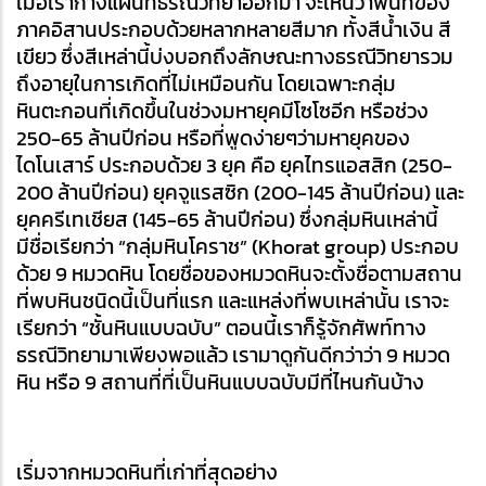
เมื่อเรากางแผนที่ธรณีวิทยาออกมา จะเห็นว่าพื้นที่ของ
ภาคอิสานประกอบด้วยหลากหลายสีมาก ทั้งสีน้ำเงิน สี
เขียว ซึ่งสีเหล่านี้บ่งบอกถึงลักษณะทางธรณีวิทยารวม
ถึงอายุในการเกิดที่ไม่เหมือนกัน โดยเฉพาะกลุ่ม
หินตะกอนที่เกิดขึ้นในช่วงมหายุคมีโซโซอีก หรือช่วง 
250-65 ล้านปีก่อน หรือที่พูดง่ายๆว่ามหายุคของ
ไดโนเสาร์ ประกอบด้วย 3 ยุค คือ ยุคไทรแอสสิก (250-
200 ล้านปีก่อน) ยุคจูแรสซิก (200-145 ล้านปีก่อน) และ
ยุคครีเทเชียส (145-65 ล้านปีก่อน) ซึ่งกลุ่มหินเหล่านี้
มีชื่อเรียกว่า “กลุ่มหินโคราช” (Khorat group) ประกอบ
ด้วย 9 หมวดหิน โดยชื่อของหมวดหินจะตั้งชื่อตามสถาน
ที่พบหินชนิดนี้เป็นที่แรก และแหล่งที่พบเหล่านั้น เราจะ
เรียกว่า “ชั้นหินแบบฉบับ” ตอนนี้เราก็รู้จักศัพท์ทาง
ธรณีวิทยามาเพียงพอแล้ว เรามาดูกันดีกว่าว่า 9 หมวด
หิน หรือ 9 สถานที่ที่เป็นหินแบบฉบับมีที่ไหนกันบ้าง
เริ่มจากหมวดหินที่เก่าที่สุดอย่าง