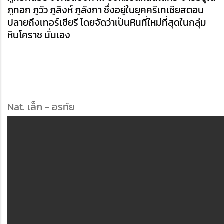
ภูทอก ภูวัว ภูสิงห์ ภูลังกา ซึ่งอยู่ในยุคครีเทเชียสตอน
ปลายถึงเทอร์เชียรี โดยจัดว่าเป็นหินที่ใหม่ที่สุดในกลุ่ม
หินโคราช นั่นเอง
Nat. เล็ก - อรทัย