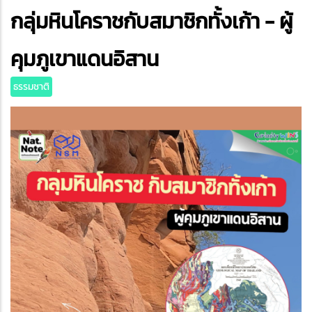
กลุ่มหินโคราชกับสมาชิกทั้งเก้า - ผู้
ter
edIn
คุมภูเขาแดนอิสาน
ธรรมชาติ