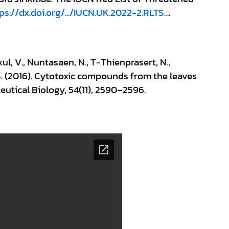
ps://dx.doi.org/.../IUCN.UK.2022-2.RLTS...
. 
l, V., Nuntasaen, N., T-Thienprasert, N., 
 S. (2016). Cytotoxic compounds from the leaves 
eutical Biology, 54(11), 2590–2596.