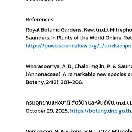
References:
Royal Botanic Gardens, Kew. (n.d.). Mitrephor
https://powo.science.kew.org/.../urn:lsid:ipn
Weerasooriya, A. D., Chalermglin, P., & Saunde
(Annonaceae): A remarkable new species en
Botany, 24(2), 201–206.
กรมอุทยานแห่งชาติ สัตว์ป่า และพันธุ์พืช. (n.d.
October 29, 2025, 
https://botany.dnp.go.th
Verspagen, N. & Erkens, R.H.J. 2022. Mitreph