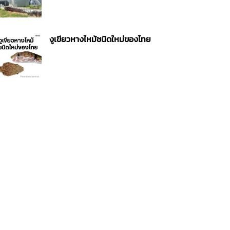
งูเขียวหางไหม้ชนิดใหม่ของไทย