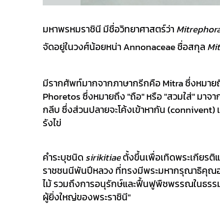
มหาพรหมราชินี มีชื่อวิทยาศาสตร์ว่า 
Mitrephora 
จัดอยู่ในวงศ์น้อยหน่า Annonaceae ชื่อสกุล 
Mi
มีรากศัพท์มากจากภาษากรีกคือ Mitra ซึ่งหมายถึ
Phoretos ซึ่งหมายถึง "ถือ" หรือ "สวมใส่" ม
กลีบ ซึ่งส่วนปลายจะโค้งเข้าหากัน (connivent)
รังไข่
คำระบุชนิด 
sirikitiae
 ตั้งขึ้นเพื่อเทิดพระเกียร
ราชชนนีพันปีหลวง ที่ทรงมีพระมหากรุณาธิคุณอ
ไม้ รวมถึงการอนุรักษ์และฟื้นฟูพืชพรรณในธรร
ผู้ยิ่งใหญ่ของพระราชินี"