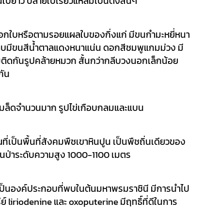
านใบยาว ปลายใบเรียวแหลมเป็นติ่งสั้นๆ
กใบหรือตามรอยแผลใบของกิ่งแก่ มีขนกำมะหยี่หนา
3 กลีบมีขนสีน้ำตาลแดงหนาแน่น ดอกสีชมพูแกมม่วง มี
ติดกันรูปคล้ายหมวก สั้นกว่ากลีบวงนอกเล็กน้อย 
กัน
ีเมล็ดจำนวนมาก รูปไข่เกือบกลมและแบน
ี่เป็นพื้นที่สังคมพืชเขาหินปูน เป็นพืชถิ่นเดียวของ
นในป่าระดับความสูง 1000-1100 เมตร
ี่เป็นองค์ประกอบที่พบในต้นมหาพรมราชินี มีการนำไป
 liriodenine และ oxoputerine มีฤทธิ์ที่ดีในการ