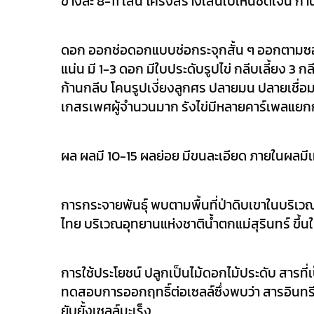
ข้างละ 8-11 เส้น โครงสร้างเส้นใบเห็นชัดเจน ก้
ดอก ออกช่อดอกแบบช่อกระจุกสั้น ๆ ออกตามซอ
แน่น มี 1-3 ดอก มีใบประดับรูปไข่ กลีบเลี้ยง 
ก้านกลีบ โคนรูปเงี่ยงลูกศร ปลายมน ปลายเชื่อม
เกสรเพศผู้จำนวนมาก รังไข่มีหลายคาร์เพลแยก
ผล ผลมี 10-15 ผลย่อย มีขนละเอียด ภายในผลม
การกระจายพันธุ์ พบตามพื้นที่ป่าดิบเขาในบริเวณท
ไทย บริเวณอุทยานแห่งชาติน้ำตกแม่สุรินทร์ ขึ้
การใช้ประโยชน์ ปลูกเป็นไม้ดอกไม้ประดับ สารท
ทดสอบการออกฤทธิ์ต่อเซลล์ซึ่งพบว่า สารอินทรีย์
ยับยั้งเซลล์มะเร็ง