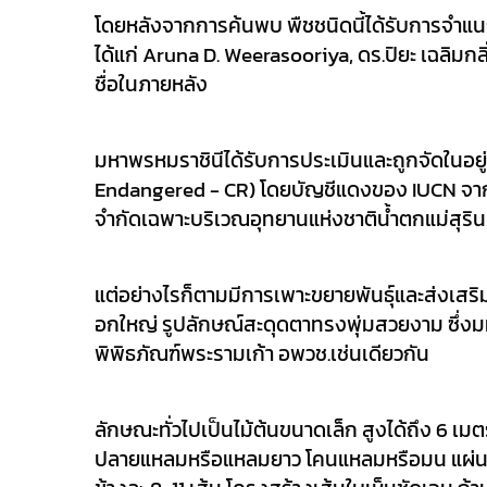
โดยหลังจากการค้นพบ พืชชนิดนี้ได้รับการจำแน
ได้แก่ Aruna D. Weerasooriya, ดร.ปิยะ เฉลิม
ชื่อในภายหลัง
มหาพรหมราชินีได้รับการประเมินและถูกจัดในอยู่ในบั
Endangered - CR) โดยบัญชีแดงของ IUCN จากการ
จำกัดเฉพาะบริเวณอุทยานแห่งชาติน้ำตกแม่สุริน
แต่อย่างไรก็ตามมีการเพาะขยายพันธุ์และส่งเสร
อกใหญ่ รูปลักษณ์สะดุดตาทรงพุ่มสวยงาม ซึ่งมห
พิพิธภัณฑ์พระรามเก้า อพวช.เช่นเดียวกัน
ลักษณะทั่วไปเป็นไม้ต้นขนาดเล็ก สูงได้ถึง 6 เมต
ปลายแหลมหรือแหลมยาว โคนแหลมหรือมน แผ่นใบ