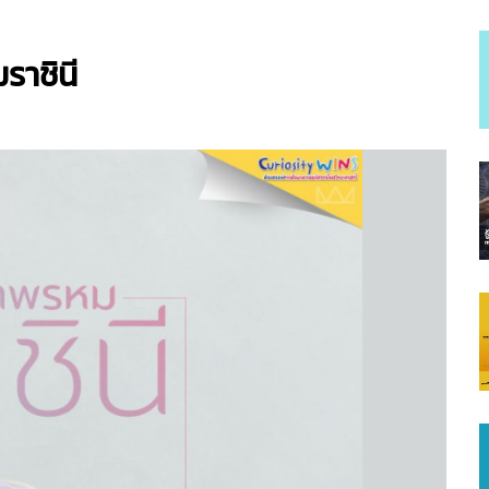
าชินี