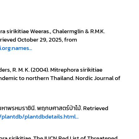
a sirikitiae Weeras., Chalermglin & R.M.K. 
Saunders. In Plants of the World Online. Retrieved October 29, 2025, from 
i.org:names...
rs, R. M. K. (2004). Mitrephora sirikitiae 
demic to northern Thailand. Nordic Journal of 
). มหาพรหมราชินี. พฤกษศาสตร์ป่าไม้. Retrieved 
/plantdb/plantdbdetails.html...
ora sirikitiae. The IUCN Red List of Threatened 