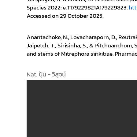
Species 2022: e.T179229821A179229823. 
htt
Accessed on 29 October 2025.
Anantachoke, N., Lovacharaporn, D., Reutraku
Jaipetch, T., Sirisinha, S., & Pitchuanchom,
and stems of Mitrephora sirikitiae. Pharmac
Nat. ปุ้น - วิสูจน์