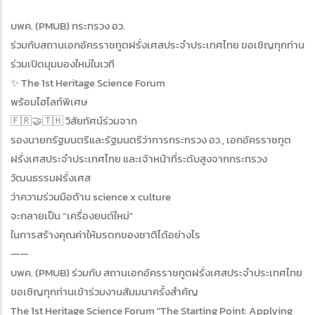
บพค. (PMUB) กระทรวง อว.
ร่วมกับสถานเอกอัครราชทูตฝรั่งเศสประจำประเทศไทย ขอเชิญทุกท่าน
ร่วมเปิดมุมมองใหม่ในเวที
✨ The 1st Heritage Science Forum
พร้อมไฮไลท์พิเศษ
🇫🇷🤝🇹🇭 วิสัยทัศน์ร่วมจาก
รองนายกรัฐมนตรีและรัฐมนตรีว่าการกระทรวง อว., เอกอัครราชทูต
ฝรั่งเศสประจำประเทศไทย และเจ้าหน้าที่ระดับสูงจากกระทรวง
วัฒนธรรมฝรั่งเศส
ว่าความร่วมมือด้าน science x culture
จะกลายเป็น “เครื่องยนต์ใหม่”
ในการสร้างคุณค่าให้มรดกของชาติได้อย่างไร
——
บพค. (PMUB) ร่วมกับ สถานเอกอัครราชทูตฝรั่งเศสประจำประเทศไทย
ขอเชิญทุกท่านเข้าร่วมงานสัมมนาครั้งสำคัญ
The 1st Heritage Science Forum "The Starting Point: Applying