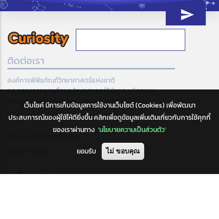
ติดต่อเรา
องค์การพิพิธภัณฑ์วิทยาศาสตร์แห่งชาติ
กระทรวงการอุดมศึกษา วิทยาศาสตร์วิจัยและนวัตกรรม
39 หมู่ 3 ต.คลองห้า อ.คลองหลวง จ.ปทุมธานี 12120
เว็บไซค์ มีการเก็บข้อมูลการใช้งานเว็บไซต์ (Cookies) เพื่อพัฒนา
โทร: 02577-9999, แฟกซ์ 02577-9900
ประสบการณ์ของผู้ใช้ให้ดียิ่งขึ้น คลิกเพื่อดูข้อมูลเพิ่มเติมเกี่ยวกับการใช้คุกกี้
ของเราผ่านทาง
‘นโยบายความเป็นส่วนตัว'
จำนวนผู้เข้าชมหน้าแรก
24,329 views
ยอมรับ
ไม่ ขอบคุณ