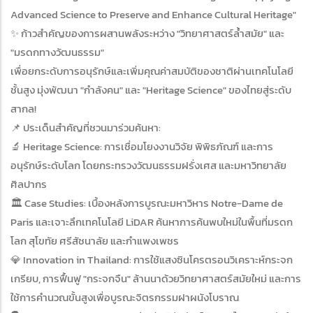
Advanced Science to Preserve and Enhance Cultural Heritage"
✨ ก้าวสำคัญของการผสานพลังระหว่าง "วิทยาศาสตร์ล้ำสมัย" และ
"มรดกทางวัฒนธรรม"
เพื่อยกระดับการอนุรักษ์และเพิ่มคุณค่าสมบัติของชาติผ่านเทคโนโลยี
ชั้นสูง มุ่งพัฒนา "กำลังคน" และ "Heritage Science" ของไทยสู่ระดับ
สากล!
📌 ประเด็นสำคัญที่ชวนมาร่วมค้นหา:
🔬 Heritage Science: การเชื่อมโยงงานวิจัย พิพิธภัณฑ์ และการ
อนุรักษ์ระดับโลก โดยกระทรวงวัฒนธรรมฝรั่งเศส และมหาวิทยาลัย
ศิลปากร
🏛️ Case Studies: เบื้องหลังการบูรณะมหาวิหาร Notre-Dame de
Paris และเจาะลึกเทคโนโลยี LiDAR ค้นหาการค้นพบใหม่ในพื้นที่มรดก
โลก สุโขทัย ศรีสัชนาลัย และกำแพงเพชร
💎 Innovation in Thailand: การใช้แสงซินโครตรอนวิเคราะห์กระจก
เกรียบ, การฟื้นฟู "กระจกจืน" ล้านนาด้วยวิทยาศาสตร์สมัยใหม่ และการ
ใช้การคำนวณขั้นสูงเพื่อบูรณะจิตรกรรมฝาผนังโบราณ