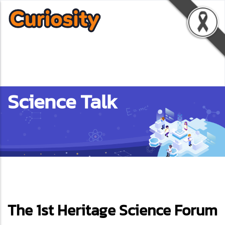
Science Talk
ebook
The 1st Heritage Science Forum
ter