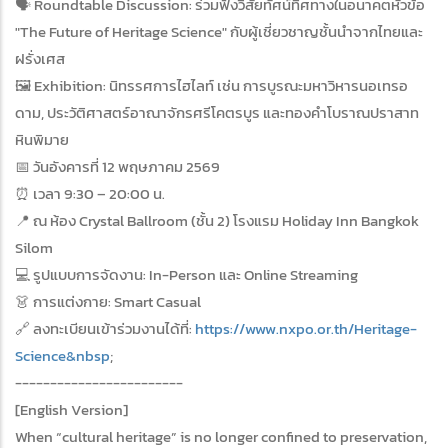
🗣️ Roundtable Discussion: ร่วมฟังวิสัยทัศน์ทิศทางในอนาคตหัวข้อ
"The Future of Heritage Science" กับผู้เชี่ยวชาญชั้นนำจากไทยและ
ฝรั่งเศส
🖼️ Exhibition: นิทรรศการไฮไลท์ เช่น การบูรณะมหาวิหารนอเทรอ
ดาม, ประวัติศาสตร์อาณาจักรศรีโคตรบูร และทองคำโบราณปราสาท
หินพิมาย
📅 วันอังคารที่ 12 พฤษภาคม 2569
⏰ เวลา 9:30 – 20:00 น.
📍 ณ ห้อง Crystal Ballroom (ชั้น 2) โรงแรม Holiday Inn Bangkok
Silom
💻 รูปแบบการจัดงาน: In-Person และ Online Streaming
👗 การแต่งกาย: Smart Casual
🔗 ลงทะเบียนเข้าร่วมงานได้ที่:
https://www.nxpo.or.th/Heritage-
Science&nbsp
;
------------------------
[English Version]
When “cultural heritage” is no longer confined to preservation,