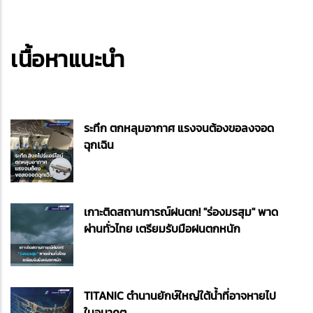
เนื้อหาแนะนำ
ระทึก ตกหลุมอากาศ แรงจนต้องขอลงจอด
ฉุกเฉิน
เกาะติดสถานการณ์ฝนตก! "ร่องมรสุม" พาด
ผ่านทั่วไทย เตรียมรับมือฝนตกหนัก
TITANIC ตำนานยักษ์ใหญ่ใต้น้ำที่อาจหายไป
ในอนาคต