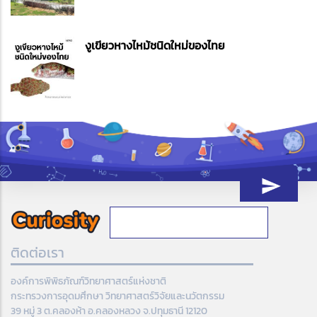
งูเขียวหางไหม้ชนิดใหม่ของไทย
ติดต่อเรา
องค์การพิพิธภัณฑ์วิทยาศาสตร์แห่งชาติ
กระทรวงการอุดมศึกษา วิทยาศาสตร์วิจัยและนวัตกรรม
39 หมู่ 3 ต.คลองห้า อ.คลองหลวง จ.ปทุมธานี 12120