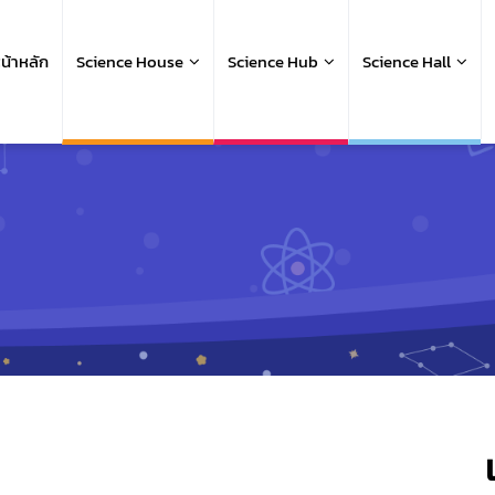
ain
avigation
น้าหลัก
Science House
Science Hub
Science Hall