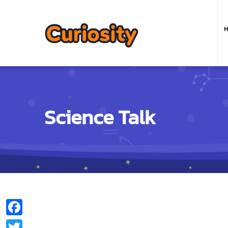
M
n
ห
Science Talk
Facebook
Twitter