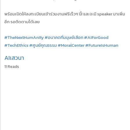
พร้อมเปิดให้ลงทะเบียนเข้าร่วมงานฟรีเร็วๆ นี้! และจะมี speaker มาเพิ่ม
อีก รอติดตามได้เลย
#TheNextHumAnIty
#อนาคตที่มนุษย์เลือก
#AIForGood
#TechEthics
#ศูนย์คุณธรรม
#MoralCenter
#FutureIsHuman
AI
เสวนา
11 Reads