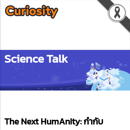
Science Talk
ebook
The Next HumAnIty: กำกับ
ter