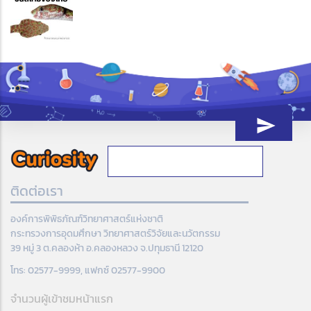
ติดต่อเรา
องค์การพิพิธภัณฑ์วิทยาศาสตร์แห่งชาติ
กระทรวงการอุดมศึกษา วิทยาศาสตร์วิจัยและนวัตกรรม
39 หมู่ 3 ต.คลองห้า อ.คลองหลวง จ.ปทุมธานี 12120
โทร: 02577-9999, แฟกซ์ 02577-9900
จำนวนผู้เข้าชมหน้าแรก