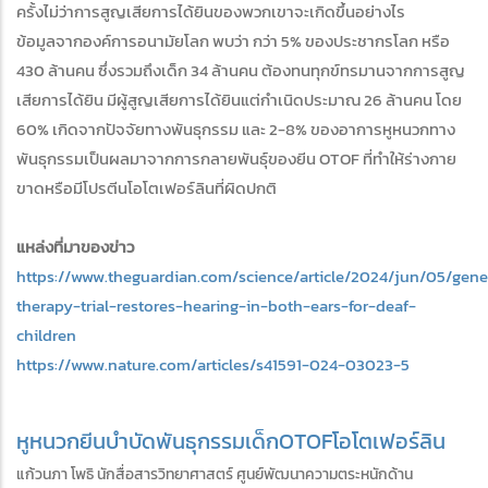
ครั้งไม่ว่าการสูญเสียการได้ยินของพวกเขาจะเกิดขึ้นอย่างไร
ข้อมูลจากองค์การอนามัยโลก พบว่า กว่า 5% ของประชากรโลก หรือ
430 ล้านคน ซึ่งรวมถึงเด็ก 34 ล้านคน ต้องทนทุกข์ทรมานจากการสูญ
เสียการได้ยิน มีผู้สูญเสียการได้ยินแต่กําเนิดประมาณ 26 ล้านคน โดย
60% เกิดจากปัจจัยทางพันธุกรรม และ 2-8% ของอาการหูหนวกทาง
พันธุกรรมเป็นผลมาจากการกลายพันธุ์ของยีน OTOF ที่ทำให้ร่างกาย
ขาดหรือมีโปรตีนโอโตเฟอร์ลินที่ผิดปกติ
แหล่งที่มาของข่าว
https://www.theguardian.com/science/article/2024/jun/05/gene
therapy-trial-restores-hearing-in-both-ears-for-deaf-
children
https://www.nature.com/articles/s41591-024-03023-5
หูหนวก
ยีนบำบัด
พันธุกรรม
เด็ก
OTOF
โอโตเฟอร์ลิน
แก้วนภา โพธิ นักสื่อสารวิทยาศาสตร์ ศูนย์พัฒนาความตระหนักด้าน