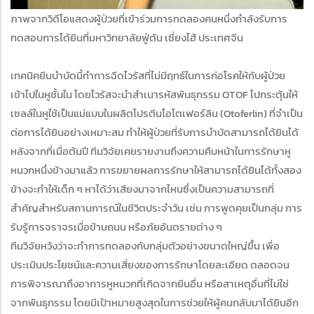
ภาพจากวิดีโอแสดงผู้ป่วยที่เข้าร่วมการทดลองคนหนึ่งกำลังรับการ
ทดสอบการได้ยินที่มหาวิทยาลัยฟู่ตัน เซี่ยงไฮ้ ประเทศจีน
เทคนิคยีนบําบัดนี้ทำการฉีดไวรัสที่ไม่มีฤทธ์ในการก่อโรคให้กับผู้ป่วย
เข้าไปในหูชั้นใน โดยไวรัสจะนําสำเนารหัสพันธุกรรม OTOF ไปกระตุ้นให้
เซลล์ในหูใช้เป็นแม่แบบในผลิตโปรตีนโอโตเฟอร์ลิน (Otoferlin) ที่จำเป็น
ต่อการได้ยินอย่างเหมาะสม ทำให้ผู้ป่วยที่รับการบำบัดสามารถได้ยินได้
หลังจากที่เมื่อต้นปี ทีมวิจัยเคยรายงานถึงความคืบหน้าในการรักษาหู
หนวกหนึ่งข้างมาแล้ว การขยายผลการรักษาให้สามารถได้ยินได้ทั้งสอง
ข้างจะทำให้เด็ก ๆ หาได้ว่าเสียงมาจากไหนซึ่งเป็นความสามารถที่
สําคัญสําหรับสถานการณ์ในชีวิตประจําวัน เช่น การพูดคุยเป็นกลุ่ม การ
รับรู้การจราจรเมื่อข้ามถนน หรือภัยอันตรายต่าง ๆ
ทีมวิจัยหวังว่าจะทำการทดลองกับกลุ่มตัวอย่างขนาดใหญ่ขึ้น เพื่อ
ประเมินประโยชน์และความเสี่ยงของการรักษาโดยละเอียด ตลอดจน
การพิจารณาถึงอาการหูหนวกที่เกิดจากยีนอื่น หรือสาเหตุอื่นที่ไม่ใช่
จากพันธุกรรม โดยมีเป้าหมายสูงสุดในการช่วยให้ผู้คนกลับมาได้ยินอีก