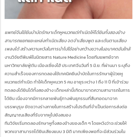
แพทย์จีนใช้ยีนบำบัดรักษาเด็กหูหนวกแต่กำเนิดให้ได้ยินทั้งสองข้าง
สามารถแยกแยะแหล่งกําเนิดเสียง จดจําเสียงพูด และเต้นตามเสียง
เพลงได้ สร้างความหวังในการนำไปใช้อย่างกว้างขวางในอนาคตอันใกล้
งานวิจัยตีพิมพ์ในนิตยสาร Nature Medicine โดยทีมแพทย์จาก
มหาวิทยาลัยฟู่ตัน เมืองเซี่ยงไฮ้ ประเทศจีนวันที่ 5 มิ.ย. ที่ผ่านมา ระบุถึง
ความสำเร็จของการทดลองใช้เทคนิคยีนบำบัดในการรักษาผู้ป่วยหู
หนวกแต่กำเนิด ทำให้เด็กหูหนวก 5 คน อายุระหว่าง 1 ถึง 11 ปี ที่เข้าร่วม
ทดลองได้ยินได้ทั้งสองข้าง เด็กเหล่านี้เกิดมาขาดความสามารถในการ
ได้ยิน เนื่องจากมีการกลายพันธุ์ทางพันธุกรรมที่สืบทอดมาจาก
บรรพบุรุษ ขัดขวางร่างกายในการสร้างโปรตีนที่จำเป็นต่อการส่งต่อ
สัญญาณเสียงที่รับจากหูไปยังสมอง
ทีมวิจัยเริ่มทดลองรักษาหูทั้งสองข้างของเด็ก ๆ โดยหวังว่าจะช่วยให้
พวกเขาสามารถได้ยินเสียงแบบ 3 มิติ มากเพียงพอที่จะมีส่วนร่วมใน