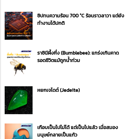
ชิปทนความร้อน 700 °C ร้อนราวลาวา แต่ยัง
ทำงานได้ปกติ
ราชินีผึ้งหึ่ง (Bumblebee): แกร่งเกินคาด
รอดชีวิตแม้ถูกน้ำท่วม
หยกเจไดต์ (Jedeite)
เกือบเป็นไปไม่ได้ แต่เป็นไปแล้ว เมื่อสมอง
มนุษย์กลายเป็นแก้ว