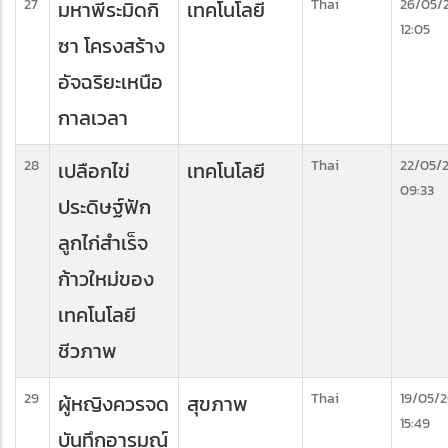
27
Thai
26/05/
มหาพีระมิดกิ
เทคโนโลยี
12:05
ซา โครงสร้าง
อัจฉริยะเหนือ
กาลเวลา
28
Thai
22/05/
เปลือกไข่
เทคโนโลยี
09:33
ประดิษฐ์ฟัก
ลูกไก่สำเร็จ
ก้าวใหม่ของ
เทคโนโลยี
ชีวภาพ
29
Thai
19/05/
ผู้หญิงควรจด
สุขภาพ
15:49
บันทึกอารมณ์