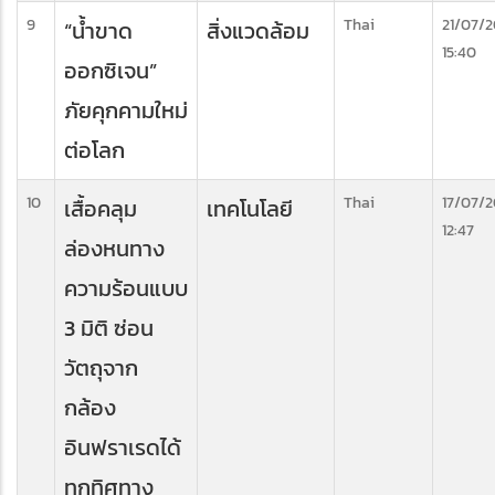
9
Thai
21/07/
“น้ำขาด
สิ่งแวดล้อม
15:40
ออกซิเจน”
ภัยคุกคามใหม่
ต่อโลก
10
Thai
17/07/
เสื้อคลุม
เทคโนโลยี
12:47
ล่องหนทาง
ความร้อนแบบ
3 มิติ ซ่อน
วัตถุจาก
กล้อง
อินฟราเรดได้
ทุกทิศทาง