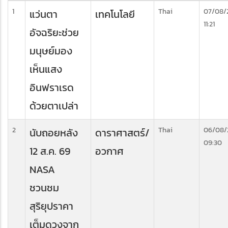
1
Thai
07/08/
แว่นตา
เทคโนโลยี
11:21
อัจฉริยะช่วย
มนุษย์มอง
เห็นแสง
อินฟราเรด
ด้วยตาเปล่า
2
Thai
06/08/
นับถอยหลัง
ดาราศาสตร์/
09:30
12 ส.ค. 69
อวกาศ
NASA
ชวนชม
สุริยุปราคา
เต็มดวงจาก