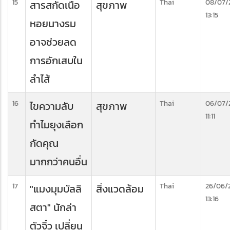
15
Thai
08/07/
สารสกัดเนื้อ
สุขภาพ
13:15
หอยนางรม
อาจช่วยลด
การอักเสบใน
ลำไส้
16
Thai
06/07/
ไขความลับ
สุขภาพ
11:11
ทำไมยุงเลือก
กัดคุณ
มากกว่าคนอื่น
17
Thai
26/06/
"แมงมุมบัลลิ
สิ่งแวดล้อม
13:16
สตา" นักล่า
ตัวจิ๋ว เปลี่ยน