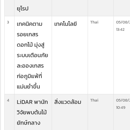
ยุโรป
3
Thai
05/08/
เทคนิคตาม
เทคโนโลยี
13:42
รอยเกสร
ดอกไม้ มุ่งสู่
ระบบเตือนภัย
ละอองเกสร
ก่อภูมิแพ้ที่
แม่นยำขึ้น
4
Thai
05/08/
LiDAR พานัก
สิ่งแวดล้อม
10:49
วิจัยพบต้นไม้
ยักษ์กลาง