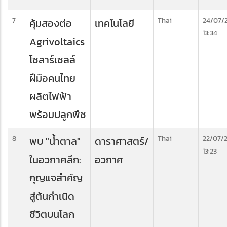
7
Thai
24/07/
คุ้มสองต่อ
เทคโนโลยี
13:34
Agrivoltaics
โซลาร์เซลล์
ฝีมือคนไทย
ผลิตไฟฟ้า
พร้อมปลูกพืช
8
Thai
22/07/
พบ "น้ำตาล"
ดาราศาสตร์/
13:23
ในอวกาศลึก:
อวกาศ
กุญแจสำคัญ
สู่ต้นกำเนิด
ชีวิตบนโลก