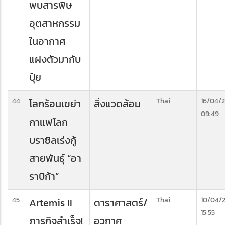
พบสารพิษ
อุตสาหกรรม
ในอากาศ
แฝงตัวมากับ
ปุ๋ย
44
Thai
16/04/
โลกร้อนเขย่า
สิ่งแวดล้อม
09:49
กาแฟโลก
บราซิลเร่งกู้
สายพันธุ์ “อา
ราบิก้า”
45
Thai
10/04/
Artemis II
ดาราศาสตร์/
15:55
ภารกิจสำเร็จ!
อวกาศ