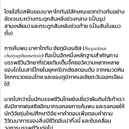
โดยไฮโปสฟีนของนาคาไททันมีลักษณะแตกต่างกันอย่าง
ชัดเจนระหว่างกระดูกสันหลังช่วงกลาง (เป็นรูป
สามเหลี่ยม) และกระดูกสันหลังช่วงท้าย (เป็นสันในแนว
ตั้ง)
การค้นพบ นาคาไททัน ชัยภูมิเอนซิส (𝑁𝑎𝑔𝑎𝑡𝑖𝑡𝑎𝑛 
𝑐ℎ𝑎𝑖𝑦𝑎𝑝ℎ𝑢𝑚𝑒𝑛𝑠𝑖𝑠) ถือเป็นอีกหนึ่งหลักฐานสำคัญทาง
บรรพชีวินวิทยาที่ช่วยเติมเต็มจิ๊กซอว์ความหลากหลาย
ของไดโนเสาร์ไทยในยุคครีเทเชียสตอนต้น จากหมวดหิน
โคกกรวดของไทย และของภูมิภาคเอเชียตะวันออกเฉียง
ใต้
มากไปกว่านั้นนักบรรพชีวินไทยยังเชื่อว่าผืนดินใต้เท้าเรา 
ยังมีซากฟอสซิลอีกมากรอคอยการค้นพบ และรอคอยให้
นักวิจัยรุ่นใหม่ศึกษาวิจัย หาคำตอบเพื่อตอบคำถาม
วิวัฒนาการของสิ่งมีชีวิตอันน่าทึ่งนี้ และขับเคลื่อน
วงการบรรพชีวินต่อไป