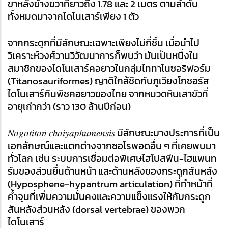
ขาหลังข้างขวาที่ยาวถึง 1.78 และ 2 เมตร ตามลำดับ 
ทั้งหมดมาจากไดโนเสาร์เพียง 1 ตัว
จากกระดูกที่มีลักษณะเฉพาะเพียงไม่กี่ชิ้น เมื่อนำไป
วิเคราะห์วงศ์วานวิวัฒนาการก็พบว่า มันเป็นหนึ่งใน
สมาชิกของไดโนเสาร์คอยาวในกลุ่มไททาโนซอริฟอร์ม 
(Titanosauriformes) ญาติใกล้ชิดกับภูเวียงโกซอรัส 
ไดโนเสาร์กินพืชคอยาวของไทย จากหมวดหินเสาขัวที่
อายุเก่ากว่า (ราว 130 ล้านปีก่อน)
𝑁𝑎𝑔𝑎𝑡𝑖𝑡𝑎𝑛 𝑐ℎ𝑎𝑖𝑦𝑎𝑝ℎ𝑢𝑚𝑒𝑛𝑠𝑖𝑠 มีลักษณะบางประการที่เป็น
เอกลักษณ์และแตกต่างจากซอโรพอดอื่น ๆ ที่เคยพบมา
ทั่วโลก เช่น ระบบการเชื่อมต่อพิเศษไฮโปสฟีน-ไฮแพนท
รัมของส่วนยื่นด้านหน้า และด้านหลังของกระดูกสันหลัง 
(Hyposphene-hypantrum articulation) ที่ทำหน้าที่
ค้ำจุนที่เพิ่มความมั่นคงและความแข็งแรงให้กับกระดูก
สันหลังส่วนหลัง (dorsal vertebrae) ของพวก
ไดโนเสาร์