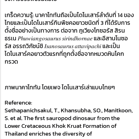
เกร็ดความรู้: นาคาไททันถือเป็นไดโนเสาร์ลำดับที่ 14 ของ
ไทยและเป็นไดโนเสาร์กินพืชคอยาวชนิดที่ 3 ที่ได้รับการ
ตั้งชื่ออย่างเป็นทางการ ต่อจาก ภูเวียงโกซอรัส สิรน
ธรเน 𝑃ℎ𝑢𝑤𝑖𝑎𝑛𝑔𝑜𝑠𝑎𝑢𝑟𝑢𝑠 𝑠𝑖𝑟𝑖𝑛𝑑ℎ𝑜𝑟𝑛𝑎𝑒 และอีสานโนซอ
รัส อรรถวิภัชน์ชิ 𝐼𝑠𝑎𝑛𝑜𝑠𝑎𝑢𝑟𝑢𝑠 𝑎𝑡𝑡𝑎𝑣𝑖𝑝𝑎𝑐ℎ𝑖 และเป็น
ไดโนเสาร์คอยาวตัวแรกที่ถูกตั้งชื่อจากหมวดหินโคก
กรวด
ภาพนาคาไททัน โดยเพจ 
ไดโนเสาร์เล่าแบบไทยๆ
Reference:
Sethapanichsakul, T., Khansubha, SO., Manitkoon, 
S. et al. The first sauropod dinosaur from the 
Lower Cretaceous Khok Kruat Formation of 
Thailand enriches the diversity of 