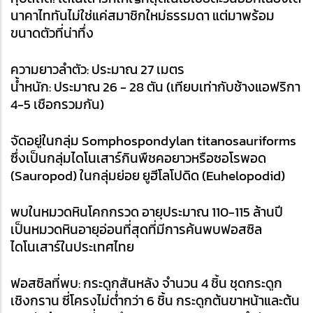
นาคาไททันไม่ใช่แค่สมาชิกใหม่ธรรมดา แต่มาพร้อม
ขนาดตัวที่น่าทึ่ง
ความยาวลำตัว: ประมาณ 27 เมตร
น้ำหนัก: ประมาณ 26 - 28 ตัน (เทียบเท่ากับช้างแอฟริกา 
4-5 เชือกรวมกัน)
จัดอยู่ในกลุ่ม Somphospondylan titanosauriforms 
ซึ่งเป็นกลุ่มไดโนเสาร์กินพืชคอยาวหรือซอโรพอด 
(Sauropod) ในกลุ่มย่อย ยูฮีโลโปดิด (Euhelopodid)
พบในหมวดหินโคกกรวด อายุประมาณ 110-115 ล้านปี 
เป็นหมวดหินอายุอ่อนที่สุดที่มีการค้นพบฟอสซิล
ไดโนเสาร์ในประเทศไทย
ฟอสซิลที่พบ: กระดูกสันหลัง จำนวน 4 ชิ้น ชุดกระดูก
เชิงกราน ซี่โครงไม่ต่ำกว่า 6 ชิ้น กระดูกต้นขาหน้าและต้น