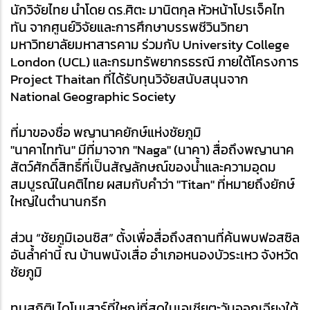
นักวิจัยไทย นำโดย ดร.ศิตะ มานิตกุล หัวหน้าโปรเจ็คไท
ทัน จากศูนย์วิจัยและการศึกษาบรรพชีวินวิทยา 
มหาวิทยาลัยมหาสารคาม ร่วมกับ University College 
London (UCL) และกรมทรัพยากรธรณี ภายใต้โครงการ 
Project Thaitan ที่ได้รับทุนวิจัยสนับสนุนจาก 
National Geographic Society
ที่มาของชื่อ พญานาคยักษ์แห่งชัยภูมิ
"นาคาไททัน" มีที่มาจาก "Naga" (นาคา) สื่อถึงพญานาค
สัตว์ศักดิ์สิทธิ์ที่เป็นสัญลักษณ์ของน้ำและความอุดม
สมบูรณ์ในคติไทย ผสมกับคำว่า "Titan" ที่หมายถึงยักษ์
ใหญ่ในตำนานกรีก
ส่วน “ชัยภูมิเอนซิส” ตั้งเพื่อสื่อถึงสถานที่ค้นพบฟอสซิล
อันล้ำค่านี้ ณ บ้านพนังเสื่อ อำเภอหนองบัวระเหว จังหวัด
ชัยภูมิ
ทุบสถิติ! ไดโนเสาร์ที่ใหญ่ที่สุดในเอเชียตะวันออกเฉียงใต้ 