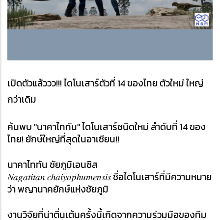
เปิดตัวแล้ววว!!! 
ไดโนเสาร์ตัวที่ 14 ของไทย
 ตัวใหม่ ใหญ่
กว่าเดิม
ค้นพบ "นาคาไททัน" ไดโนเสาร์ชนิดใหม่ ลำดับที่ 14 ของ
ไทย! ยักษ์ใหญ่ที่สุดในอาเซียน!!
นาคาไททัน ชัยภูมิเอนซิส
𝑁𝑎𝑔𝑎𝑡𝑖𝑡𝑎𝑛 𝑐ℎ𝑎𝑖𝑦𝑎𝑝ℎ𝑢𝑚𝑒𝑛𝑠𝑖𝑠 ชื่อไดโนเสาร์ที่มีความหมาย
ว่า พญานาคยักษ์แห่งชัยภูมิ
งานวิจัยที่น่าตื่นเต้นครั้งนี้เกิดจากความร่วมมือของทีม