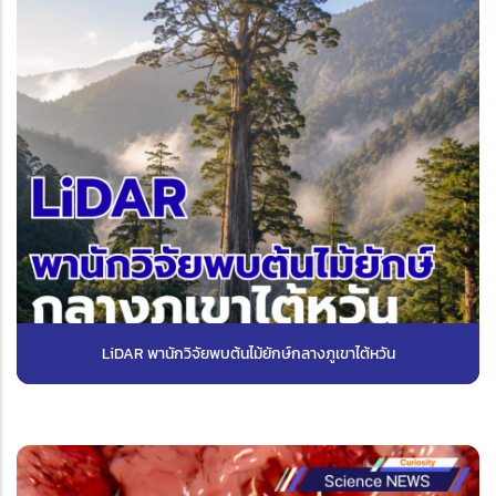
LiDAR พานักวิจัยพบต้นไม้ยักษ์กลางภูเขาไต้หวัน