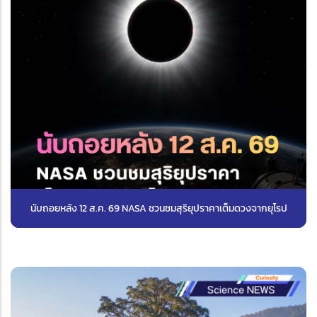
นับถอยหลัง 12 ส.ค. 69 NASA ชวนชมสุริยุปราคาเต็มดวงจากยุโรป